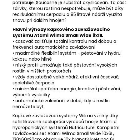
potřebuje. Současně je substrát okysličován. Ta část
zálivky, kterou rostlina nespotřebuje, může být díky
recirkulačnímu čerpadlu a 85 litrové nádrži využita
znovu při dalším hnojení.
Hlavní výhody kapkového zavlažovacího
systému Atami Wilma Small Wide 8x11L
• časovač zajišťuje totální kontrolu nad dobou a
frekvencí automatického zavlažování
• maximálně flexibilní systém - pěstování v hydru,
kokosu nebo hlíně
• nízký profil umožňuje také pěstování vysokých
rostlin v nižších prostorách
• vždy dostatečně velká nádrž, efektivní časovač,
spolehlivé čerpadlo
• minimální spotřeba energie, kreativní pěstování,
výborné výsledky
• automatické zalévání i v době, kdy u rostlin
nemůžete být
Kapkové zavlažovací systémy Wilma vznikly díky
sofistikované spolupráci výrobců hnojiv Atami a
hydroponických systémů Nutriculture. Kompletní
zavlažovací set Atami Wilma Small Wide 10x6L,
120x60x20cm obsahuje 10x hranatý květináč 6L,