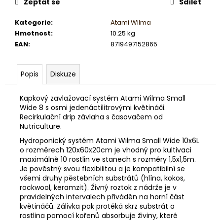
č
Zeptat se
Sdílet
u
j
Kategorie
:
Atami Wilma
e
Hmotnost
:
10.25 kg
m
EAN
:
8719497152865
e
Popis
Diskuze
Kapkový zavlažovací systém Atami Wilma Small
Wide 8 s osmi jedenáctilitrovými květináči.
Recirkulační drip závlaha s časovačem od
Nutriculture.
Hydroponický systém Atami Wilma Small Wide 10x6L
o rozměrech 120x60x20cm je vhodný pro kultivaci
maximálně 10 rostlin ve stanech s rozměry 1,5x1,5m.
Je pověstný svou flexibilitou a je kompatibilní se
všemi druhy pěstebních substrátů (hlína, kokos,
rockwool, keramzit). Živný roztok z nádrže je v
pravidelných intervalech přiváděn na horní část
květináčů. Zálivka pak protéká skrz substrát a
rostlina pomocí kořenů absorbuje živiny, které