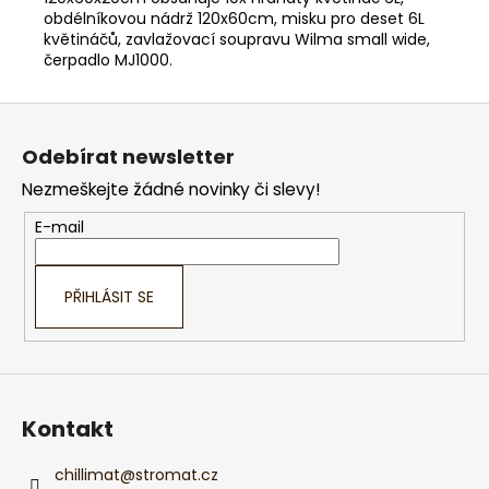
obdélníkovou nádrž 120x60cm, misku pro deset 6L
květináčů, zavlažovací soupravu Wilma small wide,
čerpadlo MJ1000.
Z
á
Odebírat newsletter
p
Nezmeškejte žádné novinky či slevy!
a
t
E-mail
í
PŘIHLÁSIT SE
Kontakt
chillimat
@
stromat.cz