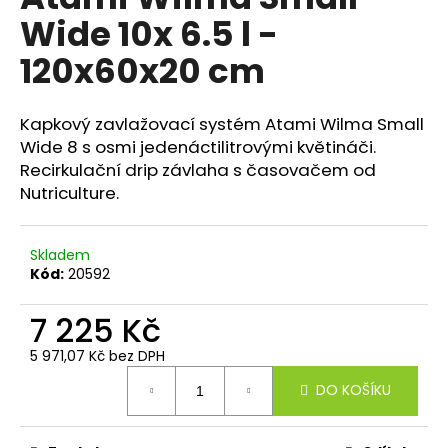
je
a
Wide 10x 6.5 l -
0,0
z
j
120x60x20 cm
5
í
hvězdiček.
t
Kapkový zavlažovací systém Atami Wilma Small
?
Wide 8 s osmi jedenáctilitrovými květináči.
Recirkulační drip závlaha s časovačem od
Nutriculture.
HLEDAT
Skladem
Kód:
20592
D
7 225 Kč
o
5 971,07 Kč bez DPH
p
Měrná
o
DO KOŠÍKU
cena:
r
u