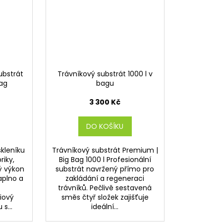
ubstrát
Trávníkový substrát 1000 l v
bag
bagu
3 300 Kč
DO KOŠÍKU
kleníku
Trávníkový substrát Premium |
riky,
Big Bag 1000 l Profesionální
ný výkon
substrát navržený přímo pro
aplno a
zakládání a regeneraci
trávníků. Pečlivě sestavená
iový
směs čtyř složek zajišťuje
 s...
ideální...