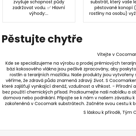
zvyšuje schopnost půdy
substrát, který vaše 
zadržovat vodu. ✅ Hlavní
pěstované konopí (
výhody:...
rostliny na osobu) vyži
Pěstujte chytře
Vítejte v Cocomar
Kde se specializujeme na výrobu a prodej prémiových terarijn
bázi kokosového vlákna jsou pečlivě zpracovány, aby poskytov
rostlin a terarijních mazlíčku. Naše produkty jsou vytvořeny
věříme, že zdravá půda znamená zdravý život. S Cocomarkem
které zajišťují vynikající drenáž, vzdušnost a vlhkost. - Přírodní
bez použití chemických přísad. Prozkoumejte naši nabídku a ob
domova nebo podnikání. Připojte se k nám v našem závazku k le
zakořeněná v Cocomark substrátech. Začněte svou cestu k boh
S láskou k přírodě, Tým