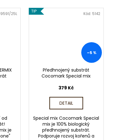
TIP
9591/25L
Kód:
5142
–5 %
ERMIX
Předhnojený substrát
rát
Cocomark Special mix
379 Kč
DETAIL
í od
Special mix Cocomark Special
ět!
mix je 100% biologický
mix je
předhnojený substrát.
-one"
Podporuje rozvoj kořenů a