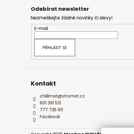
á
Odebírat newsletter
p
Nezmeškejte žádné novinky či slevy!
a
t
E-mail
í
PŘIHLÁSIT SE
Kontakt
chillimat
@
stromat.cz
601 391 531
777 735 611
Facebook