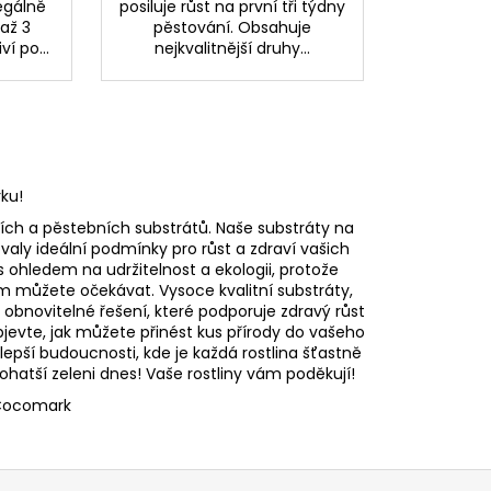
legálně
posiluje růst na první tři týdny
až 3
pěstování. Obsahuje
ví po...
nejkvalitnější druhy...
ku!
ích a pěstebních substrátů. Naše substráty na
aly ideální podmínky pro růst a zdraví vašich
 s ohledem na udržitelnost a ekologii, protože
 můžete očekávat. Vysoce kvalitní substráty,
 a obnovitelné řešení, které podporuje zdravý růst
jevte, jak můžete přinést kus přírody do vašeho
pší budoucnosti, kde je každá rostlina šťastně
atší zeleni dnes! Vaše rostliny vám poděkují!
 Cocomark