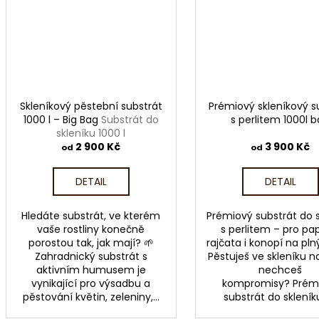
y
t
ř
e
Skleníkový pěstební substrát
Prémiový skleníkový s
1000 l – Big Bag
Substrát do
s perlitem 1000l 
skleníku 1000 l
2 900 Kč
3 900 Kč
od
od
DETAIL
DETAIL
Hledáte substrát, ve kterém
Prémiový substrát do s
vaše rostliny konečně
s perlitem – pro pap
porostou tak, jak mají? 🌱
rajčata i konopí na pl
Zahradnický substrát s
Pěstuješ ve skleníku n
aktivním humusem je
nechceš
vynikající pro výsadbu a
kompromisy? Prém
pěstování květin, zeleniny,...
substrát do skleníku