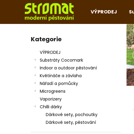
K
Přejít
na
o
VÝPRODEJ
S
obsah
Zpět
Zpět
š
do
do
í
P
k
obchodu
obchodu
o
Kategorie
Přeskočit
s
kategorie
t
VÝPRODEJ
r
Substráty Cocomark
a
Indoor a outdoor pěstování
n
Květináče a závlaha
n
Nářadí a pomůcky
í
Microgreens
p
Vaporizery
a
Chilli dárky
n
Dárkové sety, pochoutky
e
Dárkové sety, pěstování
l