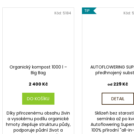
TIP
Kód:
5184
Kód:
5
Organický kompost 1000 l –
AUTOFLOWERING SUP
Big Bag
předhnojený subst
2 400 Kč
229 Kč
od
DO KOŠÍKU
DETAIL
Díky přirozenému obsahu živin
Sklizeň bez starost
a vysokému podílu organické
semínka až po kv
hmoty zlepšuje strukturu půdy,
Autoflowering Super
podporuje půdní život a
100% přírodní "all-in