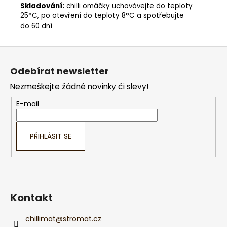
Skladování:
chilli omáčky uchovávejte do teploty
25°C, po otevření do teploty 8°C a spotřebujte
do 60 dní
Z
á
Odebírat newsletter
p
Nezmeškejte žádné novinky či slevy!
a
t
E-mail
í
PŘIHLÁSIT SE
Kontakt
chillimat
@
stromat.cz