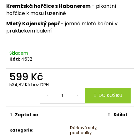
č
Kremžská hořčice s Habanerem
- pikantní
u
hořčice k masu i uzenině
j
e
Mletý Kajenský pepř
- jemně mleté koření v
m
praktickém balení
e
Skladem
Kód:
4632
599 Kč
534,82 Kč bez DPH
Měrná
DO KOŠÍKU
cena:
Zeptat se
Sdílet
Dárkové sety,
Kategorie
:
pochoutky