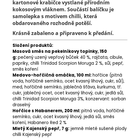
kartonové krabičce vystlané přírodním
kokosovým vláknem. Součástí balíčku je
samolepka s motivem chilli, která
obdarovaného rozhodně potěší.
Krásně zabaleno a p
řipraveno k předání.
Složení produktů:
Masová směs na pekelníkovy topinky, 150
g:
pečený uzený vepřový bůček 40 %, rajčata, cibule,
papriky, chilli Trinidad Scorpion Moruga 2 %, sůl, pepř,
směs koření
Medovo-hořčičná omáčka, 100 ml:
hořčice (pitná
voda, hořčičné semínko, ocet kvasný lihový, cukr, sůl),
med, hořčičné semínko, jablečná šťáva, kurkuma, tř.
cukr, jablečný ocet, ocet kvasný lihový, cukr, jedlá sůl,
chilli Trinidad Scorpion Moruga 3%, konzervant: sorban
draselný
Hořčice s Habanerem, 200 ml:
pitná voda, hořčičné
semínko, cukr, ocet kvasný lihový, jedlá sůl, směs
koření, Habanero Red 2 %
Mletý Kajenský pepř, 7 g:
jemně mleté sušené plody
chilli Kajenský pepř