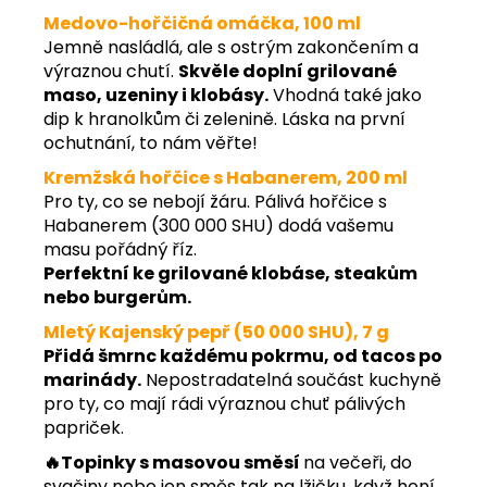
Medovo-hořčičná omáčka
, 100 ml
Jemně nasládlá, ale s ostrým zakončením a
výraznou chutí.
Skvěle doplní grilované
maso, uzeniny i klobásy.
Vhodná také jako
dip k hranolkům či zelenině. Láska na první
ochutnání, to nám věřte!
Kremžská hořčice s Habanerem
, 200 ml
Pro ty, co se nebojí žáru. Pálivá hořčice s
Habanerem (300 000 SHU) dodá vašemu
masu pořádný říz.
Perfektní ke grilované klobáse, steakům
nebo burgerům.
Mletý Kajenský pepř (50 000 SHU), 7 g
Přidá šmrnc každému pokrmu, od tacos po
marinády.
Nepostradatelná součást kuchyně
pro ty, co mají rádi výraznou chuť pálivých
papriček.
🔥
Topinky s masovou směsí
na večeři, do
svačiny nebo jen směs tak na lžičku, když honí