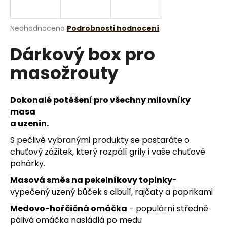
a
j
Průměrné
Neohodnoceno
Podrobnosti hodnocení
í
hodnocení
Dárkový box pro
produktu
t
je
?
masožrouty
0,0
z
5
hvězdiček.
Dokonalé potěšení pro všechny milovníky
masa
HLEDAT
a uzenin.
S pečlivě vybranými produkty se postaráte o
chuťový zážitek, který rozpálí grily i vaše chuťové
D
pohárky.
o
Masová směs na pekelníkovy topinky
-
p
vypečený uzený bůček s cibulí, rajčaty a paprikami
o
r
Medovo-hořčičná omáčka
- populární středně
u
pálivá omáčka nasládlá po medu