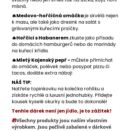
mlsná.
🔥
Medovo-hořčičná omáčka
je skvělá nejen
k masu, ale také jako dresink na salát s
grilovanými kuřecími prsíčky.
🔥
Hořčici s Habanerem
zkuste jako přísadu
do domácích hamburgerů nebo do marinády
na kuřecí křídla.
🔥
Mletý Kajenský pepř -
můžete přimíchat
do omáček, polévek nebo posypat pizzu či
tacos, dodáte extra náboj!
NÁŠ TIP:
Natřete topinkovku na kolečka rohlíku a
získáte rychlé a luxusní jednohubky. Přidejte
kousek kyselé okurky a bude to dokonalé!
Tenhle dárek není jen jídlo, je to zážitek!
🎁
Všechny produkty jsou naším vlastním
výrobkem. Jsou pečlivě zabalené v dárkové