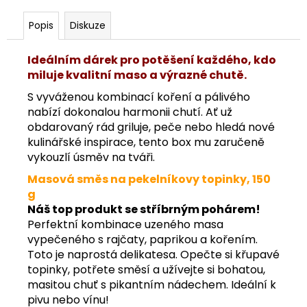
Popis
Diskuze
Ideálním dárek pro potěšení každého, kdo
miluje kvalitní maso a výrazné chutě.
S vyváženou kombinací koření a pálivého
nabízí dokonalou harmonii chutí. Ať už
obdarovaný rád griluje, peče nebo hledá nové
kulinářské inspirace, tento box mu zaručeně
vykouzlí úsměv na tváři.
Masová směs na pekelníkovy topinky
, 150
g
Náš top produkt se stříbrným pohárem!
Perfektní kombinace uzeného masa
vypečeného s rajčaty, paprikou a kořením.
Toto je naprostá delikatesa. Opečte si křupavé
topinky, potřete směsí a užívejte si bohatou,
masitou chuť s pikantním nádechem. Ideální k
pivu nebo vínu!