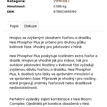
č
Kategorie
:
VÝPRODEJ
u
Hmotnost
:
0.586 kg
j
EAN
:
8718924655160
e
m
Popis
Diskuze
e
Hnojivo se zvýšeným obsahem fosforu a draslíku
Hesi Phosphor Plus je určeno pro druhou půlku
květové fáze. Vhodný pro pěstování v hlíně.
Hesi Phosphor Plus poskytuje rostlinám extra fosfor a
draslík. Hnojivo je vhodné jak pro indoor, tak pro
outdoor pěstování. Rostliny v květové fázi vyžadují
zvýšenou dávku fosforu a draslíku. Hesi Phosphor
Plus, 1L dodává tyto látky ve správném množství a
ve správném čase. Přípravek je vhodný i pro rostliny,
které projevují známky fosforové nebo draslíkové
nedostatečnosti.
Perfektní výsledky zajistí kombinace s Hesi Bloom
Complex. Ojedinělá pH korekce obsažená v Hesi