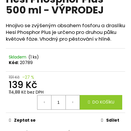
je
a
500 ml - VÝPRODEJ
0,0
z
j
5
í
hvězdiček.
Hnojivo se zvýšeným obsahem fosforu a draslíku
t
Hesi Phosphor Plus je určeno pro druhou půlku
?
květové fáze. Vhodný pro pěstování v hlíně.
Skladem
(1 ks)
Kód:
20789
HLEDAT
191 Kč
–27 %
139 Kč
114,88 Kč bez DPH
D
Měrná
o
DO KOŠÍKU
cena:
p
o
r
Zeptat se
Sdílet
u