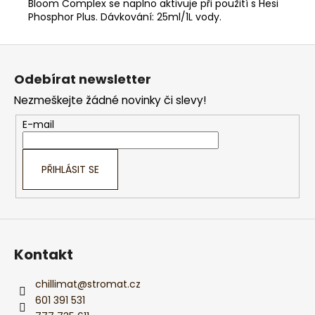
Bloom Complex se naplno aktivuje při použití s Hesi
Phosphor Plus. Dávkování: 25ml/1L vody.
Z
á
Odebírat newsletter
p
Nezmeškejte žádné novinky či slevy!
a
t
E-mail
í
PŘIHLÁSIT SE
Kontakt
chillimat
@
stromat.cz
601 391 531