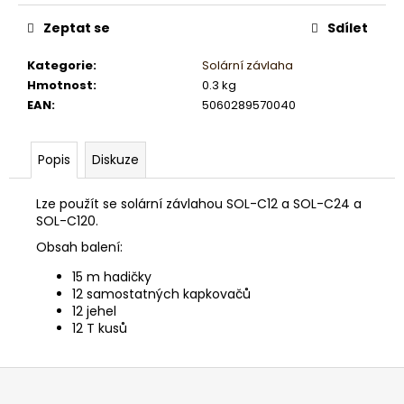
č
u
Zeptat se
Sdílet
j
e
Kategorie
:
Solární závlaha
m
Hmotnost
:
0.3 kg
e
EAN
:
5060289570040
Popis
Diskuze
Lze použít se solární závlahou SOL-C12 a SOL-C24 a
SOL-C120.
Obsah balení:
15 m hadičky
12 samostatných kapkovačů
12 jehel
12 T kusů
Z
á