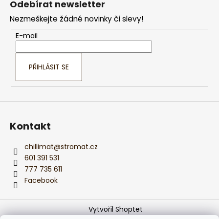
Odebírat newsletter
p
Nezmeškejte žádné novinky či slevy!
a
t
E-mail
í
PŘIHLÁSIT SE
Kontakt
chillimat
@
stromat.cz
601 391 531
777 735 611
Facebook
Vytvořil Shoptet