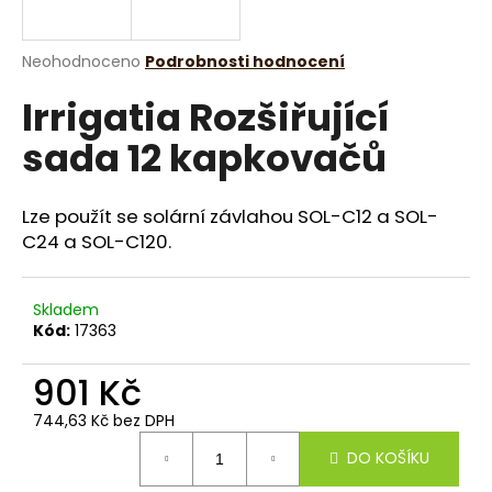
a
j
Průměrné
Neohodnoceno
Podrobnosti hodnocení
í
hodnocení
Irrigatia Rozšiřující
produktu
t
je
?
sada 12 kapkovačů
0,0
z
5
hvězdiček.
Lze použít se solární závlahou SOL-C12 a SOL-
C24 a SOL-C120.
HLEDAT
Skladem
Kód:
17363
D
o
901 Kč
p
o
744,63 Kč bez DPH
Měrná
r
DO KOŠÍKU
cena:
u