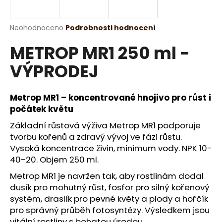
a
j
Průměrné
Neohodnoceno
Podrobnosti hodnocení
í
hodnocení
METROP MR1 250 ml -
produktu
t
je
?
VÝPRODEJ
0,0
z
5
hvězdiček.
Metrop MR1 – koncentrované hnojivo pro růst i
počátek květu
HLEDAT
Základní růstová výživa Metrop MR1 podporuje
tvorbu kořenů a zdravý vývoj ve fázi růstu.
Vysoká koncentrace živin, minimum vody. NPK 10-
D
40-20. Objem 250 ml.
o
Metrop MR1 je navržen tak, aby rostlinám dodal
p
dusík pro mohutný růst, fosfor pro silný kořenový
o
systém, draslík pro pevné květy a plody a hořčík
r
pro správný průběh fotosyntézy. Výsledkem jsou
u
vitální rostliny s bohatou úrodou.