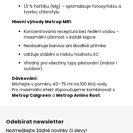
1,5 % hořčíku (Mg) – optimalizuje fotosyntézu a
tvorbu chlorofylu
Hlavní výhody Metrop MR1:
Koncentrovaná receptura bez ředění vodou –
maximální účinnost v každé kapce
Neobsahuje barviva ani škodlivé příměsi
Udržuje stabilní a nízkou hodnotu EC
Vhodný pro všechny typy pěstování (indoor i
outdoor)
Dávkování:
Míchejte v poměru 40–75 ml na 100 litrů vody.
Pro maximální efekt doporučujeme kombinovat s
Metrop Calgreen
a
Metrop Amino Root
.
Z
á
Odebírat newsletter
p
Nezmeškejte žádné novinky či slevy!