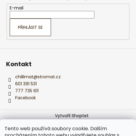
a
t
E-mail
í
PŘIHLÁSIT SE
Kontakt
chillimat
@
stromat.cz
601 391 531
777 735 611
Facebook
Vytvořil Shoptet
Copyright 2026
Monika z CHILLIMATu
. Všechna práva
Tento web používá soubory cookie. Dalším
vyhrazena.
Upravit nastavení cookies
procházením tohoto webu vyjadřujete souhlas s