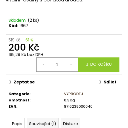
č
u
j
e
Skladem
(2 ks)
m
Kód:
1667
e
519 Kč
–61 %
200 Kč
165,29 Kč bez DPH
Měrná
DO KOŠÍKU
cena:
Zeptat se
Sdílet
Kategorie
:
VÝPRODEJ
Hmotnost
:
0.3 kg
EAN
:
8716239000040
Popis
Související (1)
Diskuze