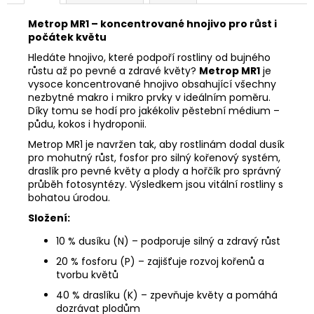
Metrop MR1 – koncentrované hnojivo pro růst i
počátek květu
Hledáte hnojivo, které podpoří rostliny od bujného
růstu až po pevné a zdravé květy?
Metrop MR1
je
vysoce koncentrované hnojivo obsahující všechny
nezbytné makro i mikro prvky v ideálním poměru.
Díky tomu se hodí pro jakékoliv pěstební médium –
půdu, kokos i hydroponii.
Metrop MR1 je navržen tak, aby rostlinám dodal dusík
pro mohutný růst, fosfor pro silný kořenový systém,
draslík pro pevné květy a plody a hořčík pro správný
průběh fotosyntézy. Výsledkem jsou vitální rostliny s
bohatou úrodou.
Složení:
10 % dusíku (N) – podporuje silný a zdravý růst
20 % fosforu (P) – zajišťuje rozvoj kořenů a
tvorbu květů
40 % draslíku (K) – zpevňuje květy a pomáhá
dozrávat plodům