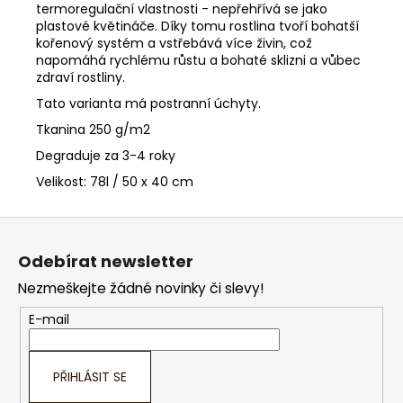
termoregulační vlastnosti - nepřehřívá se jako
plastové květináče. Díky tomu rostlina tvoří bohatší
kořenový systém a vstřebává více živin, což
napomáhá rychlému růstu a bohaté sklizni a vůbec
zdraví rostliny.
Tato varianta má postranní úchyty.
Tkanina 250 g/m2
Degraduje za 3-4 roky
Velikost: 78l / 50 x 40 cm
Z
á
Odebírat newsletter
p
Nezmeškejte žádné novinky či slevy!
a
t
E-mail
í
PŘIHLÁSIT SE