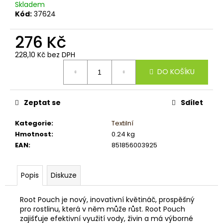
č
Skladem
u
Kód:
37624
j
e
276 Kč
m
e
228,10 Kč bez DPH
Měrná
DO KOŠÍKU
cena:
Zeptat se
Sdílet
Kategorie
:
Textilní
Hmotnost
:
0.24 kg
EAN
:
851856003925
Popis
Diskuze
Root Pouch je nový, inovativní květináč, prospěšný
pro rostlinu, která v něm může růst. Root Pouch
zajišťuje efektivní využití vody, živin a má výborné