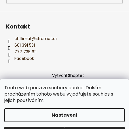
Kontakt
chillimat
@
stromat.cz
601 391 531
777 735 611
Facebook
Vytvořil Shoptet
Copyright 2026
Monika z CHILLIMATu
. Všechna práva
Tento web používá soubory cookie. Dalším
vyhrazena.
Upravit nastavení cookies
procházením tohoto webu vyjadřujete souhlas s
jejich používáním.
Používáme
ověření věku Adulto
Nastavení
Podle zákona o evidenci tržeb je prodávající povinen
vystavit kupujícímu účtenku.
Zároveň je povinen zaevidovat přijatou tržbu u správce