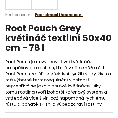
a
j
Průměrné
Neohodnoceno
Podrobnosti hodnocení
í
hodnocení
Root Pouch Grey
produktu
t
je
?
květináč textilní 50x40
0,0
z
cm - 78 l
5
hvězdiček.
Root Pouch je nový, inovativní květináč,
HLEDAT
prospěšný pro rostlinu, která v něm může růst.
Root Pouch zajišťuje efektivní využití vody, živin a
má výborné termoregulační vlastnosti -
D
nepřehřívá se jako plastové květináče. Díky
o
tomu rostlina tvoří bohatší kořenový systém a
p
vstřebává více živin, což napomáhá rychlému
o
růstu a bohaté sklizni a vůbec zdraví rostliny.
r
u