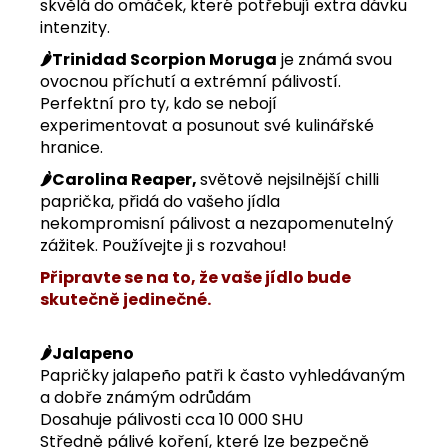
skvělá do omáček, které potřebují extra dávku
intenzity.
🌶️Trinidad Scorpion Moruga
je známá svou
ovocnou příchutí a extrémní pálivostí.
Perfektní pro ty, kdo se nebojí
experimentovat a posunout své kulinářské
hranice.
🌶️Carolina Reaper,
světově nejsilnější chilli
paprička, přidá do vašeho jídla
nekompromisní pálivost a nezapomenutelný
zážitek. Používejte ji s rozvahou!
Připravte se na to, že vaše jídlo bude
skutečně jedinečné.
🌶️Jalapeno
Papričky jalapeño patři k často vyhledávaným
a dobře známým odrůdám
Dosahuje pálivosti cca 10 000 SHU
Středně pálivé koření, které lze bezpečně