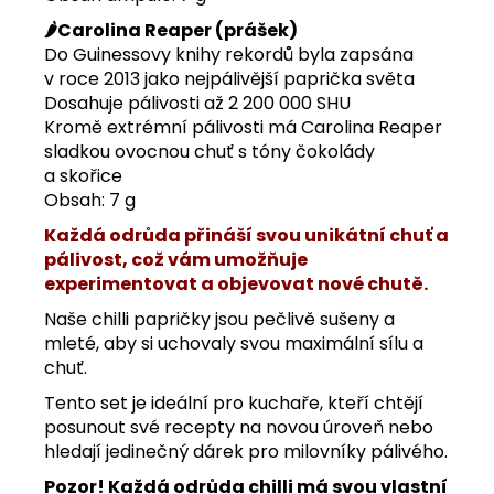
🌶️Carolina Reaper (prášek)
Do Guinessovy knihy rekordů byla zapsána
v roce 2013 jako nejpálivější paprička světa
Dosahuje pálivosti až 2 200 000 SHU
Kromě extrémní pálivosti má Carolina Reaper
sladkou ovocnou chuť s tóny čokolády
a skořice
Obsah: 7 g
Každá odrůda přináší svou unikátní chuť a
pálivost, což vám umožňuje
experimentovat a objevovat nové chutě.
Naše chilli papričky jsou pečlivě sušeny a
mleté, aby si uchovaly svou maximální sílu a
chuť.
Tento set je ideální pro kuchaře, kteří chtějí
posunout své recepty na novou úroveň nebo
hledají jedinečný dárek pro milovníky pálivého.
Pozor! Každá odrůda chilli má svou vlastní