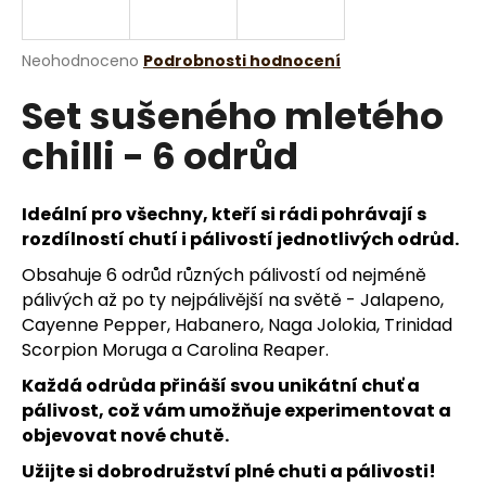
a
j
Průměrné
Neohodnoceno
Podrobnosti hodnocení
í
hodnocení
Set sušeného mletého
produktu
t
je
?
chilli - 6 odrůd
0,0
z
5
hvězdiček.
Ideální pro všechny, kteří si rádi pohrávají s
rozdílností chutí i pálivostí jednotlivých odrůd.
HLEDAT
Obsahuje 6 odrůd různých pálivostí od nejméně
pálivých až po ty nejpálivější na světě - Jalapeno,
Cayenne Pepper, Habanero, Naga Jolokia, Trinidad
D
Scorpion Moruga a Carolina Reaper.
o
Každá odrůda přináší svou unikátní chuť a
p
pálivost, což vám umožňuje experimentovat a
o
objevovat nové chutě.
r
u
Užijte si dobrodružství plné chuti a pálivosti!