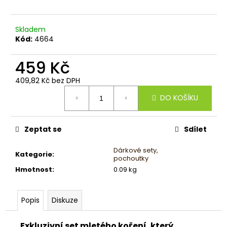
č
u
j
Skladem
e
Kód:
4664
m
e
459 Kč
409,82 Kč bez DPH
Měrná
DO KOŠÍKU
cena:
Zeptat se
Sdílet
Dárkové sety,
Kategorie
:
pochoutky
Hmotnost
:
0.09 kg
Popis
Diskuze
Exkluzivní set mletého koření, který