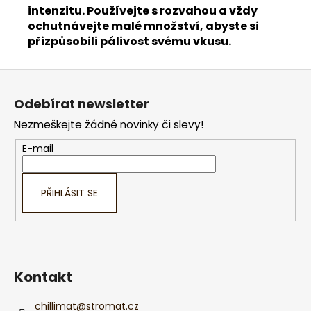
intenzitu. Používejte s rozvahou a vždy
ochutnávejte malé množství, abyste si
přizpůsobili pálivost svému vkusu.
Z
á
Odebírat newsletter
p
Nezmeškejte žádné novinky či slevy!
a
t
E-mail
í
PŘIHLÁSIT SE
Kontakt
chillimat
@
stromat.cz