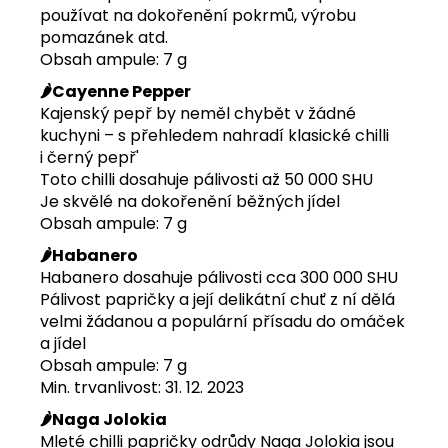
používat na dokořenění pokrmů, výrobu
pomazánek atd.
Obsah ampule: 7 g
🌶️Cayenne Pepper
Kajenský pepř by neměl chybět v žádné
kuchyni – s přehledem nahradí klasické chilli
i černý pepř'
Toto chilli dosahuje pálivosti až 50 000 SHU
Je skvělé na dokořenění běžných jídel
Obsah ampule: 7 g
🌶️Habanero
Habanero dosahuje pálivosti cca 300 000 SHU
Pálivost papričky a její delikátní chuť z ní dělá
velmi žádanou a populární přísadu do omáček
a jídel
Obsah ampule: 7 g
Min. trvanlivost: 31. 12. 2023
🌶️Naga Jolokia
Mleté chilli papričky odrůdy Naga Jolokia jsou