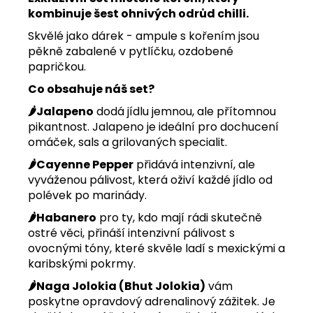
kombinuje šest ohnivých odrůd chilli.
Skvělé jako dárek - ampule s kořením jsou
pěkně zabalené v pytlíčku, ozdobené
papričkou.
Co obsahuje náš set?
🌶️Jalapeno
dodá jídlu jemnou, ale přítomnou
pikantnost. Jalapeno je ideální pro dochucení
omáček, sals a grilovaných specialit.
🌶️Cayenne Pepper
přidává intenzivní, ale
vyváženou pálivost, která oživí každé jídlo od
polévek po marinády.
🌶️Habanero
pro ty, kdo mají rádi skutečně
ostré věci, přináší intenzivní pálivost s
ovocnými tóny, které skvěle ladí s mexickými a
karibskými pokrmy.
🌶️Naga Jolokia (Bhut Jolokia)
vám
poskytne opravdový adrenalinový zážitek. Je