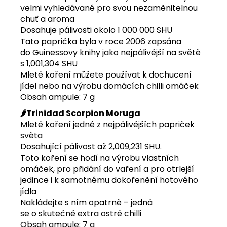
velmi vyhledávané pro svou nezaměnitelnou
chuť a aroma
Dosahuje pálivosti okolo 1 000 000 SHU
Tato paprička byla v roce 2006 zapsána
do Guinessovy knihy jako nejpálivější na světě
s 1,001,304 SHU
Mleté koření můžete používat k dochucení
jídel nebo na výrobu domácích chilli omáček
Obsah ampule: 7 g
🌶️Trinidad Scorpion Moruga
Mleté koření jedné z nejpálivějších papriček
světa
Dosahující pálivost až 2,009,231 SHU.
Toto koření se hodí na výrobu vlastních
omáček, pro přidání do vaření a pro otrlejší
jedince i k samotnému dokořenění hotového
jídla
Nakládejte s ním opatrně – jedná
se o skutečně extra ostré chilli
Obsah ampule: 7 g