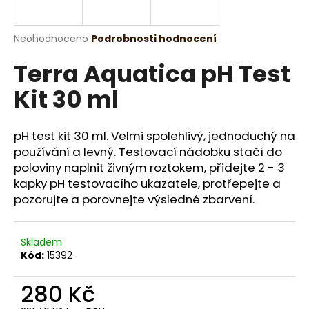
a
j
Průměrné
Neohodnoceno
Podrobnosti hodnocení
í
hodnocení
Terra Aquatica pH Test
produktu
t
je
?
Kit 30 ml
0,0
z
5
hvězdiček.
pH test kit 30 ml. Velmi spolehlivý, jednoduchý na
používání a levný. Testovací nádobku stačí do
HLEDAT
poloviny naplnit živným roztokem, přidejte 2 - 3
kapky pH testovacího ukazatele, protřepejte a
pozorujte a porovnejte výsledné zbarvení.
D
o
Skladem
p
Kód:
15392
o
r
280 Kč
u