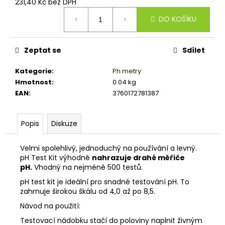
č
231,40 Kč bez DPH
u
Měrná
DO KOŠÍKU
cena:
j
e
m
Zeptat se
Sdílet
e
Kategorie
:
Ph metry
Hmotnost
:
0.04 kg
EAN
:
3760172781387
Popis
Diskuze
Velmi spolehlivý, jednoduchý na používání a levný.
pH Test Kit výhodně
nahrazuje drahé měřiče
pH.
Vhodný na nejméně 500 testů.
pH test kit je ideální pro snadné testování pH. To
zahrnuje širokou škálu od 4,0 až po 8,5.
Návod na použití:
Testovací nádobku stačí do poloviny naplnit živným