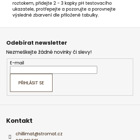
roztokem, přidejte 2 - 3 kapky pH testovacího
ukazatele, protřepejte a pozorujte a porovnejte
výsledné zbarvení dle přiložené tabulky.
Z
á
Odebírat newsletter
p
Nezmeškejte žádné novinky či slevy!
a
t
E-mail
í
PŘIHLÁSIT SE
Kontakt
chillimat
@
stromat.cz