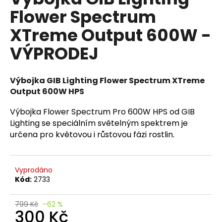
je
a
Flower Spectrum
0,0
z
j
XTreme Output 600W -
5
í
hvězdiček.
VÝPRODEJ
t
?
Výbojka GIB Lighting Flower Spectrum XTreme
Output 600W HPS
Výbojka Flower Spectrum Pro 600W HPS od GIB
HLEDAT
Lighting se speciálním světelným spektrem je
určena pro květovou i růstovou fázi rostlin.
D
o
Vyprodáno
p
Kód:
2733
o
r
799 Kč
–62 %
300 Kč
u