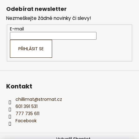
á
Odebírat newsletter
p
Nezmeškejte žádné novinky či slevy!
a
t
E-mail
í
PŘIHLÁSIT SE
Kontakt
chillimat
@
stromat.cz
601 391 531
777 735 611
Facebook
Vytvořil Shoptet