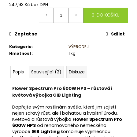
č
247,93 Kč bez DPH
u
Měrná
j
DO KOŠÍKU
cena:
e
m
e
Zeptat se
Sdílet
Kategorie
:
VÝPRODEJ
Hmotnost
:
1 kg
Popis
Související (2)
Diskuze
Flower Spectrum Pro 600W HPS – růstová i
květová výbojka GIB Lighting
Dopřejte svým rostlinám světlo, které jim zajistí
nejen zdravý růst, ale i bohatou a kvalitní úrodu.
Květová a růstová výbojka
Flower Spectrum Pro
600W HPS
od renomovaného německého
výrobce
GIB Lighting
kombinuje výjimečnou