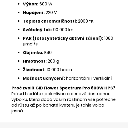
Výkon:
600 W
Napájení:
220 V
Teplota chromatičnosti:
2000 °K
Světelný tok:
90 000 lm
PAR (fotosynteticky aktivní záření):
1080
μmol/s
Objímka:
E40
Hmotnost:
200 g
Životnost:
10 000 hodin
Možnost uchycení:
horizontální i vertikální
Proč zvolit GIB Flower Spectrum Pro 600W HPS?
Pokud hledáte spolehlivou a cenově dostupnou
výbojku, která dodá vašim rostlinám vše potřebné
od růstu až po bohaté kvetení, je tahle volba
jasná.
Z