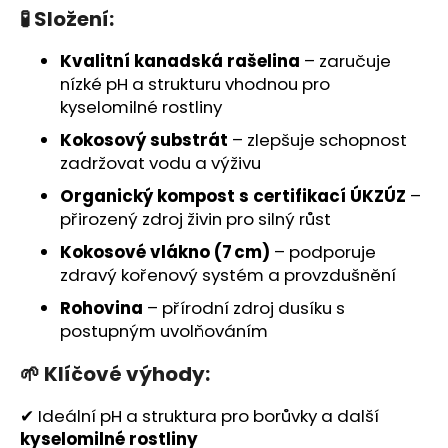
č
🧪 Složení:
u
j
Kvalitní kanadská rašelina
– zaručuje
e
nízké pH a strukturu vhodnou pro
m
kyselomilné rostliny
e
Kokosový substrát
– zlepšuje schopnost
zadržovat vodu a výživu
Organický kompost s certifikací ÚKZÚZ
–
přirozený zdroj živin pro silný růst
Kokosové vlákno (7 cm)
– podporuje
zdravý kořenový systém a provzdušnění
Rohovina
– přírodní zdroj dusíku s
postupným uvolňováním
🌱 Klíčové výhody:
✔ Ideální pH a struktura pro borůvky a další
kyselomilné rostliny