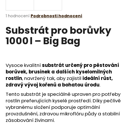
a
j
Průměrné
1 hodnocení
Podrobnosti hodnocení
í
hodnocení
Substrát pro borůvky
produktu
t
je
?
1000 l – Big Bag
5,0
z
5
hvězdiček.
Vysoce kvalitní
substrát určený pro pěstování
HLEDAT
borůvek, brusinek a dalších kyselomilných
rostlin
, navržený tak, aby zajistil
ideální růst,
zdravý vývoj kořenů a bohatou úrodu
.
D
Tento substrát je speciálně upraven pro potřeby
o
rostlin preferujících kyselé prostředí. Díky pečlivě
p
vybranému složení podporuje optimální
o
provzdušnění, zdravou mikroflóru půdy a stabilní
r
zásobování živinami.
u