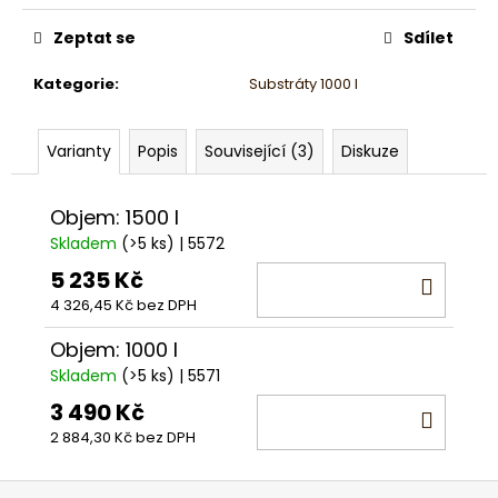
Měrná
cena:
Zeptat se
Sdílet
Kategorie
:
Substráty 1000 l
Varianty
Popis
Související (3)
Diskuze
Objem: 1500 l
Skladem
(>5 ks)
| 5572
5 235 Kč
DO
4 326,45 Kč bez DPH
KOŠÍ
Objem: 1000 l
Skladem
(>5 ks)
| 5571
3 490 Kč
DO
2 884,30 Kč bez DPH
KOŠÍ
Z