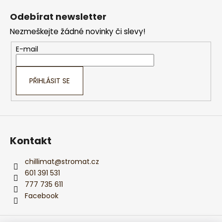
á
Odebírat newsletter
p
Nezmeškejte žádné novinky či slevy!
a
t
E-mail
í
PŘIHLÁSIT SE
Kontakt
chillimat
@
stromat.cz
601 391 531
777 735 611
Facebook