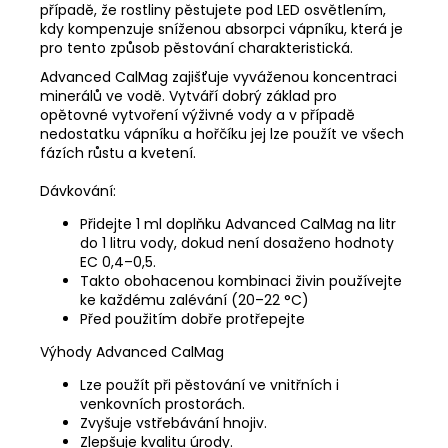
případě, že rostliny pěstujete pod LED osvětlením,
kdy kompenzuje sníženou absorpci vápníku, která je
pro tento způsob pěstování charakteristická.
Advanced CalMag zajišťuje vyváženou koncentraci
minerálů ve vodě. Vytváří dobrý základ pro
opětovné vytvoření výživné vody a v případě
nedostatku vápníku a hořčíku jej lze použít ve všech
fázích růstu a kvetení.
Dávkování:
Přidejte 1 ml doplňku Advanced CalMag na litr
do 1 litru vody, dokud není dosaženo hodnoty
EC 0,4–0,5.
Takto obohacenou kombinaci živin používejte
ke každému zalévání (20–22 °C)
Před použitím dobře protřepejte
Výhody Advanced CalMag
Lze použít při pěstování ve vnitřních i
venkovních prostorách.
Zvyšuje vstřebávání hnojiv.
Zlepšuje kvalitu úrody.