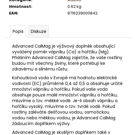
č
u
Hmotnost
:
0.62 kg
j
EAN
:
8716239000842
e
m
Popis
Diskuze
e
Advanced CalMag je výživový doplněk obsahující
vyvážený poměr vápníku (Ca) a hořčíku (Mg).
Přidáním Advanced CalMag zajistíte, že vaše rostliny
budou mít všechny živiny, které potřebují ke
zdravému a silnému růstu.
Kohoutková voda v Evropě má hodnotu elektrické
vodivosti (EC) průměrně 0,4 až 0,5 a obsahuje určité
množství vápníku a hořčíku. Pokud vaše voda
obsahuje pouze malé množství vápníku a hořčíku,
mluvíme o tzv. měkké vodě. Je-li obsah vápníku a
hořčíku vysoký, mluvíme o tzv. tvrdé vodě. Pokud
rostliny zaléváte dešťovou vodou, osmotickou
vodou nebo měkkou vodou, je Advanced CalMag
žádoucím doplňkem výživy.
Advanced CalMag je skvělým doplňkem také v