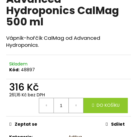
je
a
Hydroponics CalMag
0,0
z
j
500 ml
5
í
hvězdiček.
t
Vápník-hořčík CalMag od Advanced
?
Hydroponics.
Skladem
Kód:
48897
HLEDAT
316 Kč
261,16 Kč bez DPH
D
Měrná
o
DO KOŠÍKU
cena:
p
o
r
Zeptat se
Sdílet
u
Kategorie
:
Aditiva