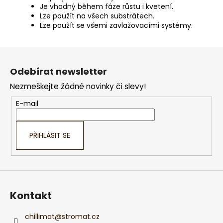
Je vhodný během fáze růstu i kvetení.
Lze použít na všech substrátech.
Lze použít se všemi zavlažovacími systémy.
Z
á
Odebírat newsletter
p
Nezmeškejte žádné novinky či slevy!
a
t
E-mail
í
PŘIHLÁSIT SE
Kontakt
chillimat
@
stromat.cz