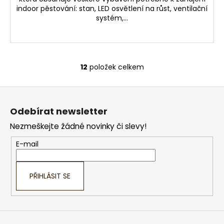
indoor pěstování: stan, LED osvětlení na růst, ventilační
systém,...
12
položek celkem
O
v
Z
l
á
á
Odebírat newsletter
d
p
a
Nezmeškejte žádné novinky či slevy!
a
c
t
E-mail
í
í
p
r
PŘIHLÁSIT SE
v
k
y
v