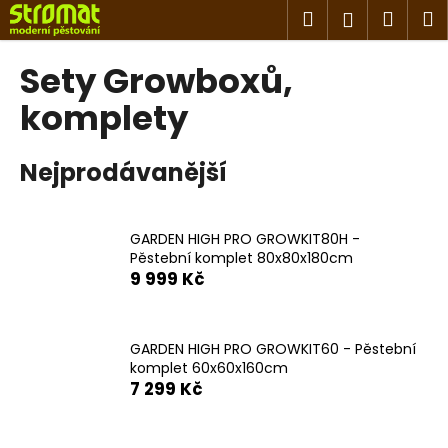
K
Přejít
Hledat
Náku
M
Přihlášen
na
o
obsah
Zpět
Zpět
košík
š
Sety Growboxů,
í
C
komplety
k
o
p
Nejprodávanější
o
t
ř
GARDEN HIGH PRO GROWKIT80H -
Pěstební komplet 80x80x180cm
e
9 999 Kč
b
u
j
GARDEN HIGH PRO GROWKIT60 - Pěstební
e
komplet 60x60x160cm
7 299 Kč
t
e
n