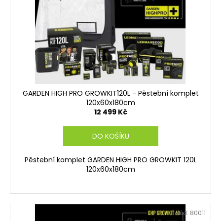
p
č
ů
u
r
j
o
e
d
m
u
e
k
t
ů
GARDEN HIGH PRO GROWKIT120L - Pěstební komplet
120x60x180cm
12 499 Kč
DO KOŠÍKU
Pěstební komplet GARDEN HIGH PRO GROWKIT 120L
120x60x180cm
Kód:
80011