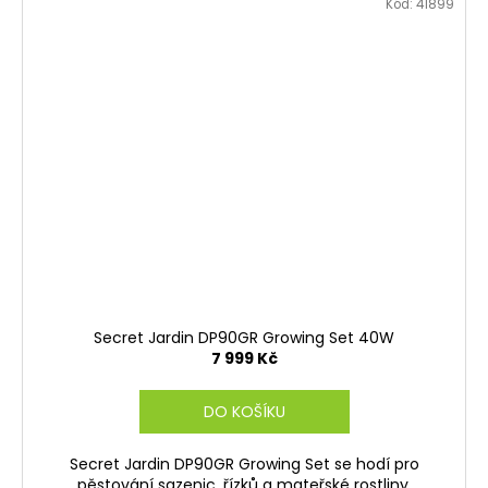
Kód:
41899
Secret Jardin DP90GR Growing Set 40W
7 999 Kč
DO KOŠÍKU
Secret Jardin DP90GR Growing Set se hodí pro
pěstování sazenic, řízků a mateřské rostliny.