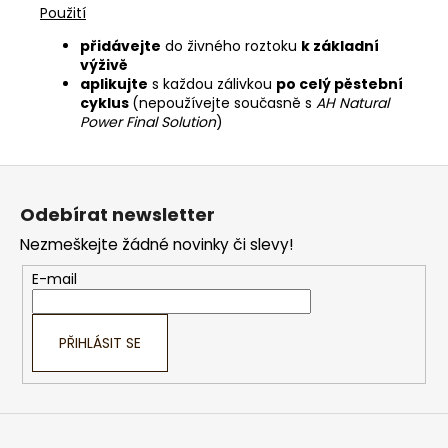
Použití
přidávejte
do živného roztoku
k základní
výživě
aplikujte
s každou zálivkou
po celý pěstební
cyklus
(nepoužívejte současně s
AH Natural
Power Final Solution
)
Z
á
Odebírat newsletter
p
Nezmeškejte žádné novinky či slevy!
a
t
E-mail
í
PŘIHLÁSIT SE