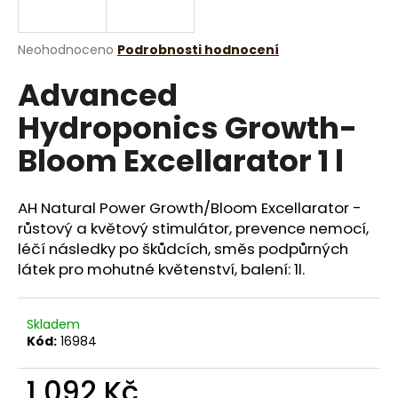
a
j
Průměrné
Neohodnoceno
Podrobnosti hodnocení
í
hodnocení
Advanced
produktu
t
je
?
Hydroponics Growth-
0,0
z
Bloom Excellarator 1 l
5
hvězdiček.
AH Natural Power Growth/Bloom Excellarator -
HLEDAT
růstový a květový stimulátor, prevence nemocí,
léčí následky po škůdcích, směs podpůrných
látek pro mohutné květenství, balení: 1l.
D
o
p
Skladem
o
Kód:
16984
r
u
1 092 Kč