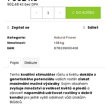
č
902,48 Kč bez DPH
u
Měrná
j
DO KOŠÍKU
cena:
e
m
e
Zeptat se
Sdílet
Kategorie
:
Natural Power
Hmotnost
:
1.08 kg
EAN
:
8716239000408
Popis
Diskuze
Tento
kvalitní
stimulátor
růstu a květu
dokáže z
genetického potenciálu
vašich rostlin
získat
maximální možné výsledky
. Svým obsahem
zvyšuje množství a velikost květů
a plodů
a
zároveň
napomáhá udržovat rostliny v dobré
kondici
pro ještě vyšší odolnost vůči útokům
škůdců.