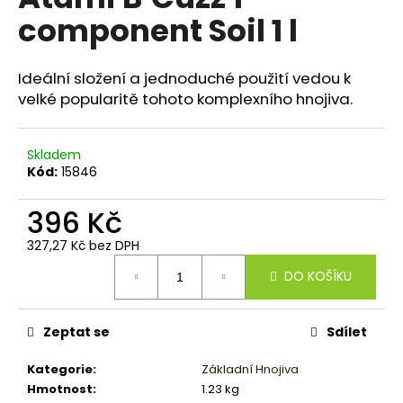
je
a
component Soil 1 l
0,0
z
j
5
í
hvězdiček.
Ideální složení a jednoduché použití vedou k
t
velké popularitě tohoto komplexního hnojiva.
?
Skladem
Kód:
15846
HLEDAT
396 Kč
327,27 Kč bez DPH
Měrná
DO KOŠÍKU
cena:
D
o
p
Zeptat se
Sdílet
o
r
Kategorie
:
Základní Hnojiva
u
Hmotnost
:
1.23 kg