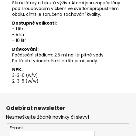
Stimulátory a tekutá výživa Atami jsou zapečetěny
pod šroubovacím víčkem ve světlonepropustném
obalu, čímž je zaručeno zachování kvality.
Dostupné velikosti:
- 1 litr
- 5 litr
- 10 litr
Dávkování:
Počáteční stádium: 2,5 ml na litr pitné vody.
Po třech týdnech: 5 ml na litr pitné vody.
NPK:
3-3-6 (w/v)
2-3-5 (w/w)
Z
á
Odebírat newsletter
p
Nezmeškejte žádné novinky či slevy!
a
t
E-mail