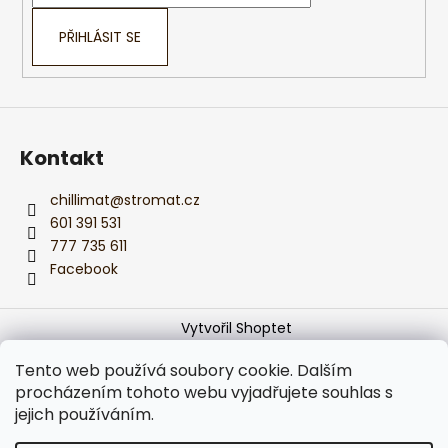
í
PŘIHLÁSIT SE
Kontakt
chillimat
@
stromat.cz
601 391 531
777 735 611
Facebook
Vytvořil Shoptet
Copyright 2026
Monika z CHILLIMATu
. Všechna práva
Tento web používá soubory cookie. Dalším
vyhrazena.
Upravit nastavení cookies
procházením tohoto webu vyjadřujete souhlas s
jejich používáním.
Používáme
ověření věku Adulto