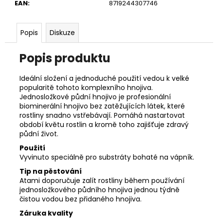
č
EAN
:
8719244307746
u
j
e
Popis
Diskuze
m
e
Popis produktu
Ideální složení a jednoduché použití vedou k velké
popularitě tohoto komplexního hnojiva.
Jednosložkové půdní hnojivo je profesionální
biominerální hnojivo bez zatěžujících látek, které
rostliny snadno vstřebávají. Pomáhá nastartovat
období květu rostlin a kromě toho zajišťuje zdravý
půdní život.
Použití
Vyvinuto speciálně pro substráty bohaté na vápník.
Tip na pěstování
Atami doporučuje zalít rostliny během používání
jednosložkového půdního hnojiva jednou týdně
čistou vodou bez přidaného hnojiva.
Záruka kvality