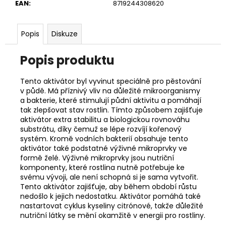
č
EAN
:
8719244308620
u
j
e
Popis
Diskuze
m
e
Popis produktu
Tento aktivátor byl vyvinut speciálně pro pěstování
v půdě. Má příznivý vliv na důležité mikroorganismy
a bakterie, které stimulují půdní aktivitu a pomáhají
tak zlepšovat stav rostlin. Tímto způsobem zajišťuje
aktivátor extra stabilitu a biologickou rovnováhu
substrátu, díky čemuž se lépe rozvíjí kořenový
systém. Kromě vodních bakterií obsahuje tento
aktivátor také podstatné výživné mikroprvky ve
formě želé. Výživné mikroprvky jsou nutriční
komponenty, které rostlina nutně potřebuje ke
svému vývoji, ale není schopná si je sama vytvořit.
Tento aktivátor zajišťuje, aby během období růstu
nedošlo k jejich nedostatku. Aktivátor pomáhá také
nastartovat cyklus kyseliny citrónové, takže důležité
nutriční látky se mění okamžitě v energii pro rostliny.