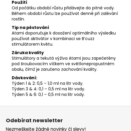
Použití
Od počátku období růstu přidávejte do pitné vody.
Během období růstu lze používat denně při zalévání
rostlin.
Tip na pěstování
Atami doporučuje k dosažení optimálního výsledku
používat aktivátor v kombinaci se B’cuzz
stimulátorem květu.
Záruka kvality
Stimulátory a tekutá výživa Atami jsou zapečetěny
pod šroubovacím víčkem ve světlonepropustném
obalu, čímž je zaručeno zachování kvality.
Dávkování:
Týden 1 & 2: 0,5 – 1,0 ml na litr vody.
Týden 3 & 4: 0,1 – 0,5 ml na litr vody.
Týden 5 & 6: 0,1 – 0,5 ml na litr vody.
Z
á
Odebírat newsletter
p
Nezmeškejte žádné novinky či slevy!