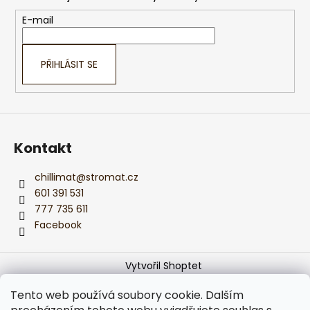
a
t
E-mail
í
PŘIHLÁSIT SE
Kontakt
chillimat
@
stromat.cz
601 391 531
777 735 611
Facebook
Vytvořil Shoptet
Copyright 2026
Monika z CHILLIMATu
. Všechna práva
Tento web používá soubory cookie. Dalším
vyhrazena.
Upravit nastavení cookies