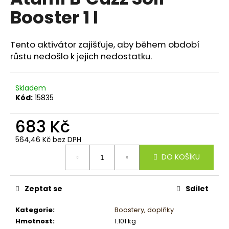
je
a
Booster 1 l
0,0
z
j
5
í
hvězdiček.
Tento aktivátor zajišťuje, aby během období
t
růstu nedošlo k jejich nedostatku.
?
Skladem
Kód:
15835
HLEDAT
683 Kč
564,46 Kč bez DPH
Měrná
DO KOŠÍKU
cena:
D
o
p
Zeptat se
Sdílet
o
r
Kategorie
:
Boostery, doplňky
u
Hmotnost
:
1.101 kg