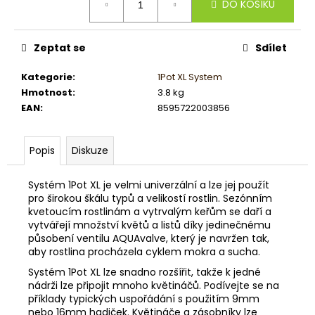
č
DO KOŠÍKU
cena:
u
j
e
Zeptat se
Sdílet
m
e
Kategorie
:
1Pot XL System
Hmotnost
:
3.8 kg
EAN
:
8595722003856
Popis
Diskuze
Systém 1Pot XL je velmi univerzální a lze jej použít
pro širokou škálu typů a velikostí rostlin. Sezónním
kvetoucím rostlinám a vytrvalým keřům se daří a
vytvářejí množství květů a listů díky jedinečnému
působení ventilu AQUAvalve, který je navržen tak,
aby rostlina procházela cyklem mokra a sucha.
Systém 1Pot XL lze snadno rozšířit, takže k jedné
nádrži lze připojit mnoho květináčů. Podívejte se na
příklady typických uspořádání s použitím 9mm
nebo 16mm hadiček. Květináče a zásobníky lze