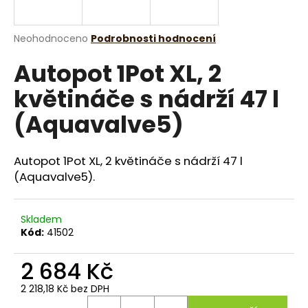
a
j
Průměrné
Neohodnoceno
Podrobnosti hodnocení
í
hodnocení
Autopot 1Pot XL, 2
produktu
t
je
?
květináče s nádrží 47 l
0,0
z
(Aquavalve5)
5
hvězdiček.
Autopot 1Pot XL, 2 květináče s nádrží 47 l
HLEDAT
(Aquavalve5).
D
Skladem
o
Kód:
41502
p
o
2 684 Kč
r
2 218,18 Kč bez DPH
u
Měrná