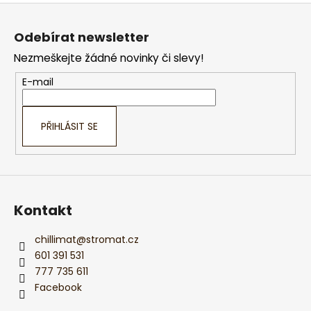
Z
á
Odebírat newsletter
p
Nezmeškejte žádné novinky či slevy!
a
t
E-mail
í
PŘIHLÁSIT SE
Kontakt
chillimat
@
stromat.cz
601 391 531
777 735 611
Facebook