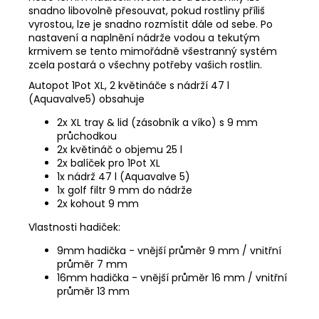
snadno libovolně přesouvat, pokud rostliny příliš
vyrostou, lze je snadno rozmístit dále od sebe. Po
nastavení a naplnění nádrže vodou a tekutým
krmivem se tento mimořádně všestranný systém
zcela postará o všechny potřeby vašich rostlin.
Autopot 1Pot XL, 2 květináče s nádrží 47 l
(Aquavalve5) obsahuje
2x XL tray & lid (zásobník a víko) s 9 mm
průchodkou
2x květináč o objemu 25 l
2x balíček pro 1Pot XL
1x nádrž 47 l (Aquavalve 5)
1x golf filtr 9 mm do nádrže
2x kohout 9 mm
Vlastnosti hadiček:
9mm hadička - vnější průměr 9 mm / vnitřní
průměr 7 mm
16mm hadička - vnější průměr 16 mm / vnitřní
průměr 13 mm