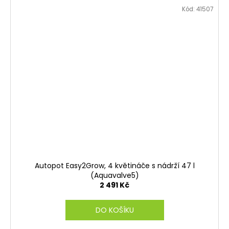
Kód:
41507
Autopot Easy2Grow, 4 květináče s nádrží 47 l
(Aquavalve5)
2 491 Kč
DO KOŠÍKU