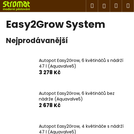
K
Přejít
Hledat
Náku
M
Přihlášen
na
o
obsah
Zpět
Zpět
košík
š
Easy2Grow System
í
C
k
Nejprodávanější
o
p
o
Autopot Easy2Grow, 6 květináčů s nádrží
t
47 l (Aquavalve5)
ř
3 278 Kč
e
b
u
Autopot Easy2Grow, 6 květináčů bez
nádrže (Aquavalve5)
j
2 678 Kč
e
t
e
Autopot Easy2Grow, 4 květináče s nádrží
n
47 l (Aquavalve5)