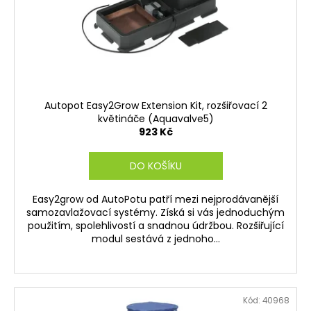
č
o
u
d
j
e
u
m
k
e
t
ů
Autopot Easy2Grow Extension Kit, rozšiřovací 2
květináče (Aquavalve5)
923 Kč
DO KOŠÍKU
Easy2grow od AutoPotu patří mezi nejprodávanější
samozavlažovací systémy. Získá si vás jednoduchým
použitím, spolehlivostí a snadnou údržbou. Rozšiřující
modul sestává z jednoho...
Kód:
40968