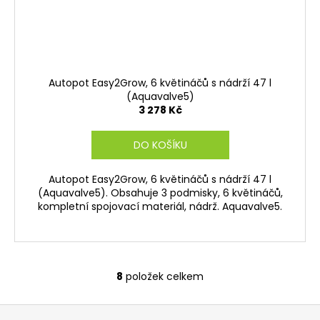
Autopot Easy2Grow, 6 květináčů s nádrží 47 l
(Aquavalve5)
3 278 Kč
DO KOŠÍKU
Autopot Easy2Grow, 6 květináčů s nádrží 47 l
(Aquavalve5). Obsahuje 3 podmisky, 6 květináčů,
kompletní spojovací materiál, nádrž. Aquavalve5.
8
položek celkem
O
v
Z
l