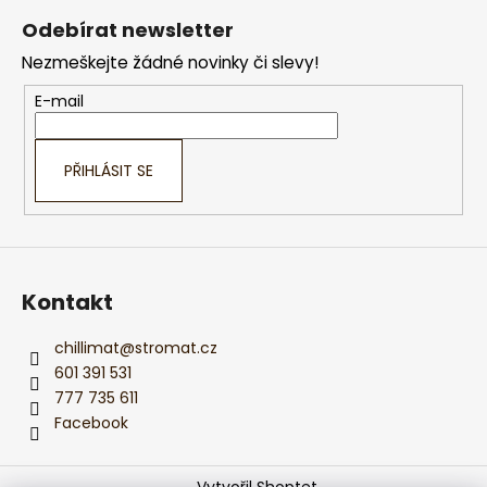
á
á
Odebírat newsletter
d
p
a
Nezmeškejte žádné novinky či slevy!
a
c
t
E-mail
í
í
p
r
PŘIHLÁSIT SE
v
k
y
v
ý
Kontakt
p
i
s
chillimat
@
stromat.cz
u
601 391 531
777 735 611
Facebook
Vytvořil Shoptet