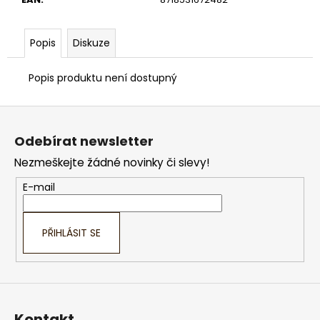
č
u
j
Popis
Diskuze
e
m
Popis produktu není dostupný
e
Z
á
Odebírat newsletter
p
Nezmeškejte žádné novinky či slevy!
a
t
E-mail
í
PŘIHLÁSIT SE
Kontakt