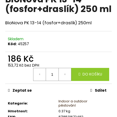
je
a
(fosfor+draslík) 250 ml
0,0
z
j
5
í
hvězdiček.
BioNova PK 13-14 (fosfor+draslík) 250ml
t
?
Skladem
Kód:
45257
186 Kč
HLEDAT
153,72 Kč bez DPH
Měrná
DO KOŠÍKU
cena:
D
o
Zeptat se
Sdílet
p
o
Indoor a outdoor
Kategorie
:
r
pěstování
u
Hmotnost
:
0.37 kg
EAN
:
8718531672482