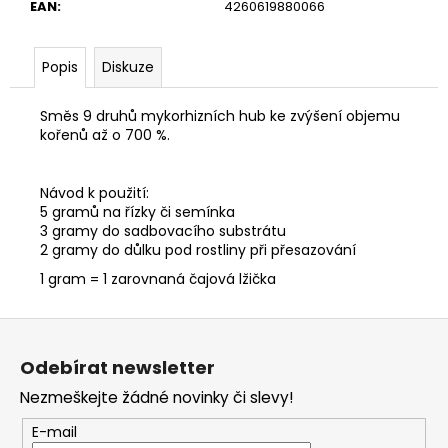
č
EAN
:
4260619880066
u
j
e
Popis
Diskuze
m
e
Směs 9 druhů mykorhizních hub ke zvýšení objemu
kořenů až o 700 %.
Návod k použití:
5 gramů na řízky či semínka
3 gramy do sadbovacího substrátu
2 gramy do důlku pod rostliny při přesazování
1 gram = 1 zarovnaná čajová lžička
Z
á
Odebírat newsletter
p
Nezmeškejte žádné novinky či slevy!
a
t
E-mail