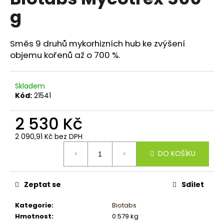
je
a
g
0,0
z
j
5
í
hvězdiček.
Směs 9 druhů mykorhizních hub ke zvýšení
t
objemu kořenů až o 700 %.
?
Skladem
Kód:
21541
HLEDAT
2 530 Kč
2 090,91 Kč bez DPH
Měrná
DO KOŠÍKU
cena:
D
o
p
Zeptat se
Sdílet
o
r
Kategorie
:
Biotabs
u
Hmotnost
:
0.579 kg