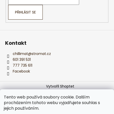
í
PŘIHLÁSIT SE
Kontakt
chillimat
@
stromat.cz
601 391 531
777 735 611
Facebook
Vytvořil Shoptet
Copyright 2026
Monika z CHILLIMATu
. Všechna práva
Tento web používá soubory cookie. Dalším
vyhrazena.
Upravit nastavení cookies
procházením tohoto webu vyjadřujete souhlas s
jejich používáním.
Používáme
ověření věku Adulto