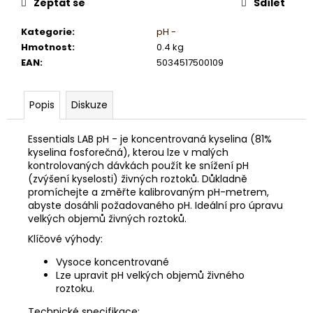
č
Zeptat se
Sdílet
u
j
Kategorie
:
pH -
e
Hmotnost
:
0.4 kg
m
EAN
:
5034517500109
e
Popis
Diskuze
Essentials LAB pH - je koncentrovaná kyselina (81%
kyselina fosforečná), kterou lze v malých
kontrolovaných dávkách použít ke snížení pH
(zvýšení kyselosti) živných roztoků. Důkladně
promíchejte a změřte kalibrovaným pH-metrem,
abyste dosáhli požadovaného pH. Ideální pro úpravu
velkých objemů živných roztoků.
Klíčové výhody:
Vysoce koncentrované
Lze upravit pH velkých objemů živného
roztoku.
Technické specifikace: