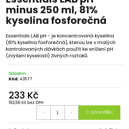
je
a
minus 250 ml, 81%
0,0
z
j
kyselina fosforečná
5
í
hvězdiček.
t
Essentials LAB pH - je koncentrovaná kyselina
?
(81% kyselina fosforečná), kterou lze v malých
kontrolovaných dávkách použít ke snížení pH
(zvýšení kyselosti) živných roztoků.
HLEDAT
Skladem
Kód:
43577
D
233 Kč
o
192,56 Kč bez DPH
p
Měrná
o
DO KOŠÍKU
cena:
r
u