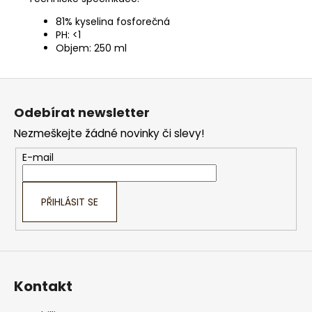
81% kyselina fosforečná
PH: <1
Objem: 250 ml
Z
á
Odebírat newsletter
p
Nezmeškejte žádné novinky či slevy!
a
t
E-mail
í
PŘIHLÁSIT SE
Kontakt