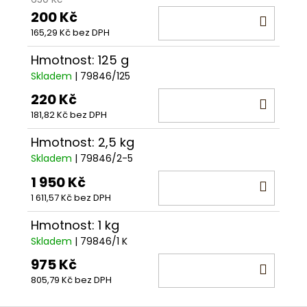
200 Kč
DO
165,29 Kč bez DPH
KOŠÍ
Hmotnost: 125 g
Skladem
| 79846/125
220 Kč
DO
181,82 Kč bez DPH
KOŠÍ
Hmotnost: 2,5 kg
Skladem
| 79846/2-5
1 950 Kč
DO
1 611,57 Kč bez DPH
KOŠÍ
Hmotnost: 1 kg
Skladem
| 79846/1 K
975 Kč
DO
805,79 Kč bez DPH
KOŠÍ