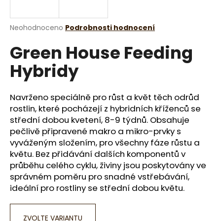
a
j
Průměrné
Neohodnoceno
Podrobnosti hodnocení
í
hodnocení
Green House Feeding
produktu
t
je
?
Hybridy
0,0
z
5
hvězdiček.
Navrženo speciálně pro růst a květ těch odrůd
rostlin, které pocházejí z hybridních kříženců se
HLEDAT
střední dobou kvetení, 8-9 týdnů. Obsahuje
pečlivě připravené makro a mikro-prvky s
vyváženým složením, pro všechny fáze růstu a
květu. Bez přidávání dalších komponentů v
D
průběhu celého cyklu, živiny jsou poskytovány ve
o
správném poměru pro snadné vstřebávání,
p
ideální pro rostliny se střední dobou květu.
o
r
u
ZVOLTE VARIANTU