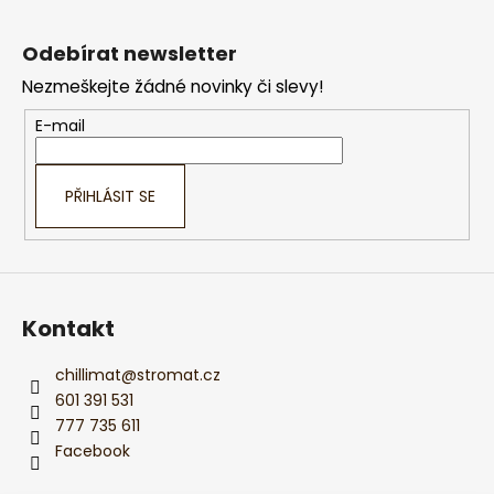
Z
á
Odebírat newsletter
p
Nezmeškejte žádné novinky či slevy!
a
t
E-mail
í
PŘIHLÁSIT SE
Kontakt
chillimat
@
stromat.cz
601 391 531
777 735 611
Facebook