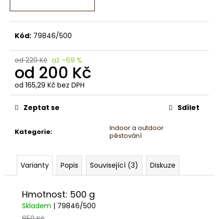
č
u
j
e
Kód:
79846/500
m
e
od 220 Kč
až –69 %
od
200 Kč
od
165,29 Kč
bez DPH
Měrná
cena:
Zeptat se
Sdílet
Indoor a outdoor
Kategorie
:
pěstování
Varianty
Popis
Související (3)
Diskuze
Hmotnost: 500 g
Skladem
| 79846/500
650 Kč