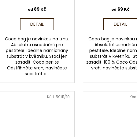
u
ů
k
89 Kč
69 Kč
od
od
t
ů
DETAIL
DETAIL
Coco bag je novinkou na trhu.
Coco bag je novinkou 
Absolutní usnadnění pro
Absolutní usnadněn
pěstitele. Ideálně namíchaný
pěstitele. Ideálně na
substrát v květníku. Stačí jen
substrát v květníku. St
zasadit. Coco perlite
zasadit. 100 % Coco Od
Odstřihněte vrch, navlhčete
vrch, navlhčete substr
substrát a...
Kód:
59111/10L
Kód