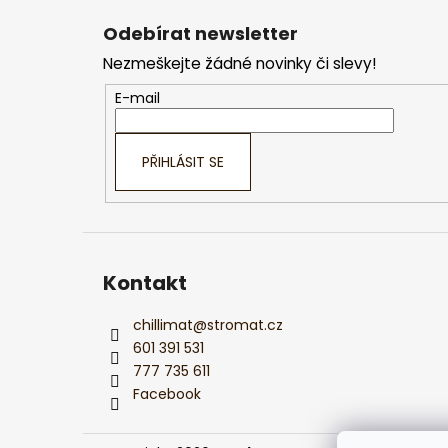
á
Odebírat newsletter
p
Nezmeškejte žádné novinky či slevy!
a
t
E-mail
í
PŘIHLÁSIT SE
Kontakt
chillimat
@
stromat.cz
601 391 531
777 735 611
Facebook