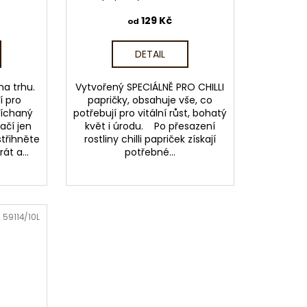
129 Kč
od
DETAIL
na trhu.
Vytvořený SPECIÁLNĚ PRO CHILLI
í pro
papričky, obsahuje vše, co
míchaný
potřebují pro vitální růst, bohatý
ačí jen
květ i úrodu. Po přesazení
střihněte
rostliny chilli papriček získají
át a...
potřebné...
:
59114/10L