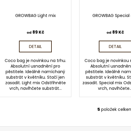
GROWBAG Light mix
GROWBAG Special 
89 Kč
89 Kč
od
od
DETAIL
DETAIL
Coco bag je novinkou na trhu.
Coco bag je novinkou 
Absolutní usnadnění pro
Absolutní usnadněn
pěstitele. Ideálně namíchaný
pěstitele. Ideálně na
substrát v květníku. Stačí jen
substrát v květníku. St
zasadit. Light mix Odstřihněte
zasadit. Special mix Od
vrch, navlhčete substrát...
vrch, navlhčete..
5
položek celke
O
v
l