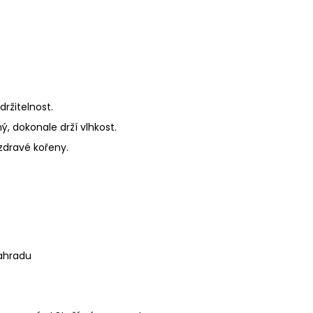
ržitelnost.
ý, dokonale drží vlhkost.
zdravé kořeny.
zahradu