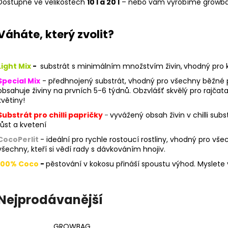
Dostupné ve velikostech
10 l a 20 l
– nebo vám vyrobíme growbag
Váháte, který zvolit?
Light Mix
-
substrát s minimálním množstvím živin,
vhodný pro k
Special Mix
- předhnojený substrát, vhodný pro všechny běžné p
obsahuje živiny na prvních 5-6 týdnů. Obzvlášť skvělý pro rajčata,
květiny!
Substrát pro chilli papričky
-
vyvážený obsah živin v chilli subst
růst a kvetení
CocoPerlit
- ideální pro rychle rostoucí rostliny, vhodný pro vše
všechny, kteří si vědí rady s dávkováním hnojiv.
100% Coco
-
pěstování v kokosu přináší spoustu výhod. Myslete vš
Nejprodávanější
GROWBAG