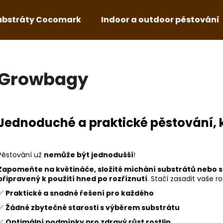
ubstráty Cocomark
Indoor a outdoor pěstování
Co potřebujete najít?
Growbagy
HLEDAT
Jednoduché a praktické pěstování, kt
Doporučujeme
Pěstování už
nemůže být jednodušší
!
Zapomeňte na květináče, složité míchání substrátů nebo 
připravený k použití hned po rozříznutí
. Stačí zasadit vaše ro
✅
Praktické a snadné řešení pro každého
✅
Žádné zbytečné starosti s výběrem substrátu
✅
Optimální podmínky pro zdravý růst rostlin