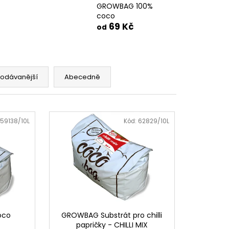
GROWBAG 100%
coco
69 Kč
od
rodávanější
Abecedně
59138/10L
Kód:
62829/10L
oco
GROWBAG Substrát pro chilli
papričky - CHILLI MIX