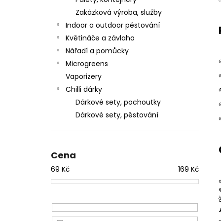
l
Zakázková výroba, služby
Indoor a outdoor pěstování
Květináče a závlaha
Nářadí a pomůcky
Microgreens
Vaporizery
Chilli dárky
Dárkové sety, pochoutky
Dárkové sety, pěstování
Cena
69
Kč
169
Kč