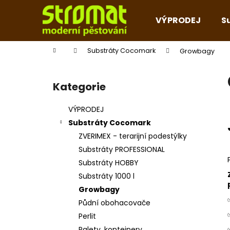
K
Přejít
na
o
VÝPRODEJ
S
obsah
Zpět
Zpět
š
do
do
í
Domů
Substráty Cocomark
Growbagy
k
obchodu
obchodu
P
o
Kategorie
Přeskočit
s
kategorie
t
VÝPRODEJ
r
Substráty Cocomark
a
ZVERIMEX - terarijní podestýlky
n
Substráty PROFESSIONAL
n
Substráty HOBBY
í
Substráty 1000 l
p
Growbagy
a
Půdní obohacovače
n
Perlit
e
Palety, kontejnery