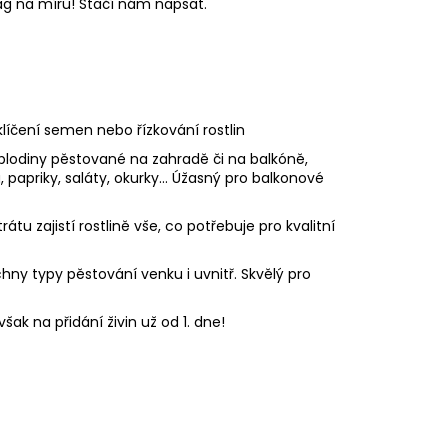
 na míru! Stačí nám napsat.
líčení semen nebo řízkování rostlin
lodiny pěstované na zahradě či na balkóně,
 papriky, saláty, okurky... Úžasný pro balkonové
rátu zajistí rostlině vše, co potřebuje pro kvalitní
chny typy pěstování venku i uvnitř. Skvělý pro
ak na přidání živin už od 1. dne!