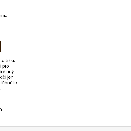
mix
na trhu.
í pro
míchaný
ačí jen
střihněte
.
m