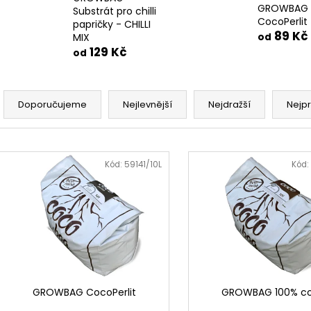
GROWBAG
Substrát pro chilli
CocoPerlit
papričky - CHILLI
89 Kč
od
MIX
129 Kč
od
Ř
a
Doporučujeme
Nejlevnější
Nejdražší
Nejp
z
e
V
n
ý
Kód:
59141/10L
Kód:
í
p
p
i
r
s
o
p
d
r
u
o
k
d
GROWBAG CocoPerlit
GROWBAG 100% c
t