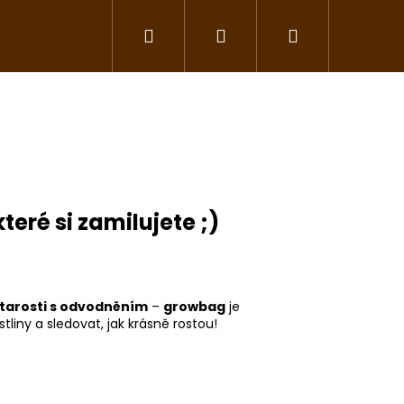
Hledat
Přihlášení
Nákupní
Květináče a závlaha
Nářadí a pomůcky
košík
eré si zamilujete ;)
starosti s odvodněním
–
growbag
je
stliny a sledovat, jak krásně rostou!