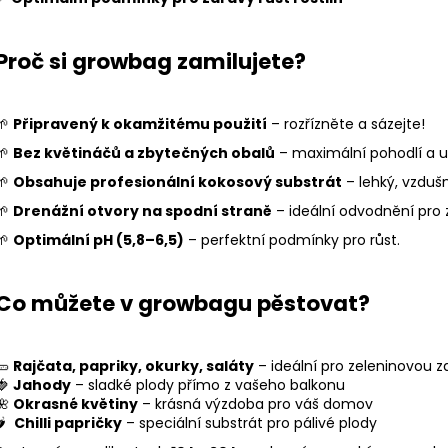
Proč si growbag zamilujete?
🌱
Připravený k okamžitému použití
– rozřízněte a sázejte!
🌱
Bez květináčů a zbytečných obalů
– maximální pohodlí a ud
🌱
Obsahuje profesionální kokosový substrát
– lehký, vzdušn
🌱
Drenážní otvory na spodní straně
– ideální odvodnění pro 
🌱
Optimální pH (5,8–6,5)
– perfektní podmínky pro růst.
Co můžete v growbagu pěstovat?
🥒
Rajčata, papriky, okurky, saláty
– ideální pro zeleninovou 
🍓
Jahody
– sladké plody přímo z vašeho balkonu
🌺
Okrasné květiny
– krásná výzdoba pro váš domov
🌶
Chilli papričky
– speciální substrát pro pálivé plody