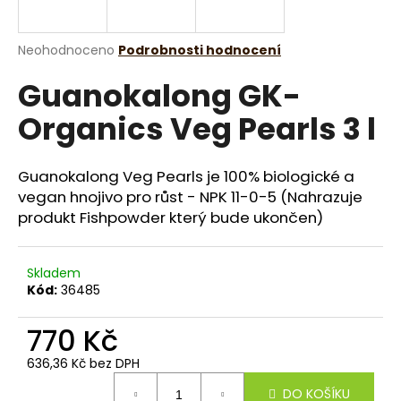
a
j
Průměrné
Neohodnoceno
Podrobnosti hodnocení
í
hodnocení
Guanokalong GK-
produktu
t
je
?
Organics Veg Pearls 3 l
0,0
z
5
hvězdiček.
Guanokalong Veg Pearls je 100% biologické a
vegan hnojivo pro růst - NPK 11-0-5 (Nahrazuje
HLEDAT
produkt Fishpowder který bude ukončen)
Skladem
D
Kód:
36485
o
p
770 Kč
o
r
636,36 Kč bez DPH
Měrná
u
DO KOŠÍKU
cena: