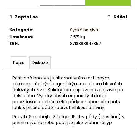
č
u
j
Zeptat se
Sdílet
e
m
Kategorie
:
Sypká hnojiva
e
Hmotnost
:
2.571 kg
EAN
:
8718868947352
Popis
Diskuze
Rostlinné hnojivo je alternativním rostlinným
zdrojem s úplným organickým rozsahem hlavních
důležitých živin. Kuličky zaručují uvolňování živin po
delší dobu. Vysoký obsah organických látek
provzdušní a zlehčí těžké půdy a napomáhá příliš
lehké, písčité půdě zadržet vlhkost a živiny.
Použití: Smíchejte 2 šálky s 15 litry půdy (1 rostlina) v
prvním týdnu nebo použijte jako vrchní zásyp.