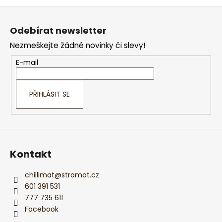
Z
á
Odebírat newsletter
p
Nezmeškejte žádné novinky či slevy!
a
t
E-mail
í
PŘIHLÁSIT SE
Kontakt
chillimat
@
stromat.cz
601 391 531
777 735 611
Facebook