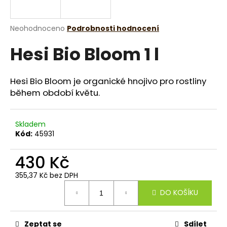
a
j
Průměrné
Neohodnoceno
Podrobnosti hodnocení
í
hodnocení
Hesi Bio Bloom 1 l
produktu
t
je
?
0,0
z
Hesi Bio Bloom je organické hnojivo pro rostliny
5
během období květu.
hvězdiček.
HLEDAT
Skladem
Kód:
45931
430 Kč
D
o
355,37 Kč bez DPH
p
Měrná
DO KOŠÍKU
o
cena:
r
u
Zeptat se
Sdílet