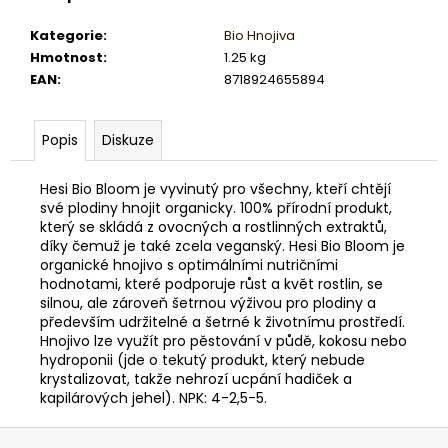
č
u
Kategorie
:
Bio Hnojiva
j
Hmotnost
:
1.25 kg
e
EAN
:
8718924655894
m
e
Popis
Diskuze
Hesi Bio Bloom je vyvinutý pro všechny, kteří chtějí
své plodiny hnojit organicky. 100% přírodní produkt,
který se skládá z ovocných a rostlinných extraktů,
díky čemuž je také zcela veganský. Hesi Bio Bloom je
organické hnojivo s optimálními nutričními
hodnotami, které podporuje růst a květ rostlin, se
silnou, ale zároveň šetrnou výživou pro plodiny a
především udržitelné a šetrné k životnímu prostředí.
Hnojivo lze využít pro pěstování v půdě, kokosu nebo
hydroponii (jde o tekutý produkt, který nebude
krystalizovat, takže nehrozí ucpání hadiček a
kapilárových jehel). NPK: 4-2,5-5.
Z