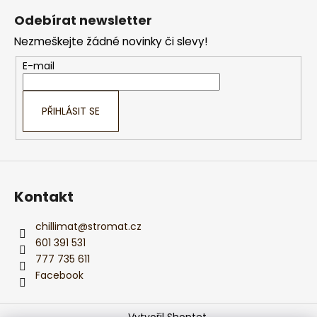
á
Odebírat newsletter
p
Nezmeškejte žádné novinky či slevy!
a
t
E-mail
í
PŘIHLÁSIT SE
Kontakt
chillimat
@
stromat.cz
601 391 531
777 735 611
Facebook
Vytvořil Shoptet