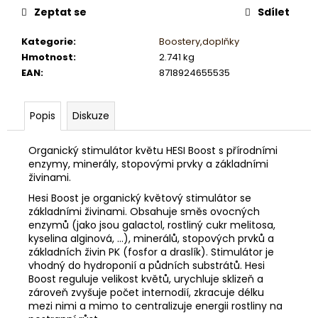
č
Zeptat se
Sdílet
u
j
Kategorie
:
Boostery,doplňky
e
Hmotnost
:
2.741 kg
m
EAN
:
8718924655535
e
Popis
Diskuze
Organický stimulátor květu HESI Boost s přírodními
enzymy, minerály, stopovými prvky a základními
živinami.
Hesi Boost je organický květový stimulátor se
základními živinami. Obsahuje směs ovocných
enzymů (jako jsou galactol, rostliný cukr melitosa,
kyselina alginová, ...), minerálů, stopových prvků a
základních živin PK (fosfor a draslík). Stimulátor je
vhodný do hydroponií a půdních substrátů. Hesi
Boost reguluje velikost květů, urychluje sklizeň a
zároveň zvyšuje počet internodií, zkracuje délku
mezi nimi a mimo to centralizuje energii rostliny na