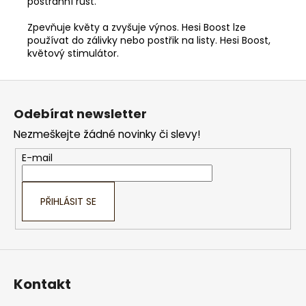
postranní růst.
Zpevňuje květy a zvyšuje výnos. Hesi Boost lze
používat do zálivky nebo postřik na listy. Hesi Boost,
květový stimulátor.
Z
á
Odebírat newsletter
p
Nezmeškejte žádné novinky či slevy!
a
t
E-mail
í
PŘIHLÁSIT SE
Kontakt