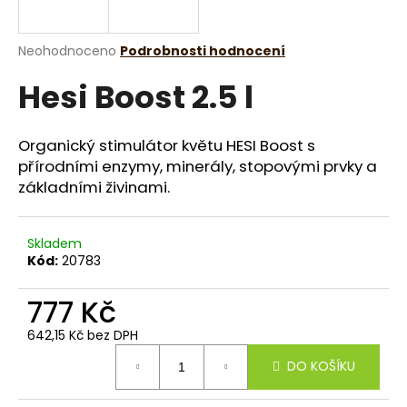
a
j
Průměrné
Neohodnoceno
Podrobnosti hodnocení
í
hodnocení
Hesi Boost 2.5 l
produktu
t
je
?
0,0
z
Organický stimulátor květu HESI Boost s
5
přírodními enzymy, minerály, stopovými prvky a
hvězdiček.
základními živinami.
HLEDAT
Skladem
Kód:
20783
D
777 Kč
o
p
642,15 Kč bez DPH
o
Měrná
DO KOŠÍKU
r
cena:
u