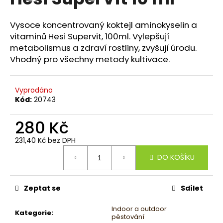
je
a
0,0
z
j
Vysoce koncentrovaný koktejl aminokyselin a
5
vitaminů Hesi Supervit, 100ml. Vylepšují
í
hvězdiček.
metabolismus a zdraví rostliny, zvyšují úrodu.
t
Vhodný pro všechny metody kultivace.
?
Vyprodáno
Kód:
20743
HLEDAT
280 Kč
231,40 Kč bez DPH
Měrná
D
DO KOŠÍKU
cena:
o
p
Zeptat se
Sdílet
o
r
Indoor a outdoor
u
Kategorie
:
pěstování