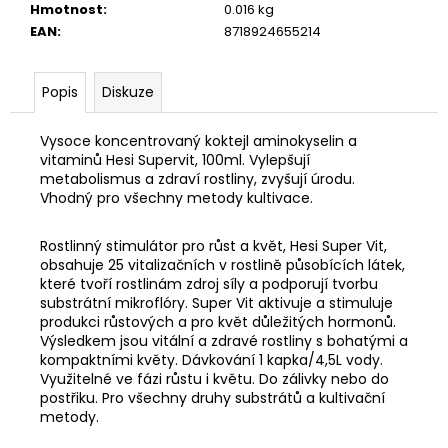
č
Hmotnost
:
0.016 kg
u
EAN
:
8718924655214
j
e
m
Popis
Diskuze
e
Vysoce koncentrovaný koktejl aminokyselin a
vitaminů Hesi Supervit, 100ml. Vylepšují
metabolismus a zdraví rostliny, zvyšují úrodu.
Vhodný pro všechny metody kultivace.
Rostlinný stimulátor pro růst a květ, Hesi Super Vit,
obsahuje 25 vitalizačních v rostlině působících látek,
které tvoří rostlinám zdroj síly a podporují tvorbu
substrátní mikroflóry. Super Vit aktivuje a stimuluje
produkci růstových a pro květ důležitých hormonů.
Výsledkem jsou vitální a zdravé rostliny s bohatými a
kompaktními květy. Dávkování 1 kapka/4,5L vody.
Využitelné ve fázi růstu i květu. Do zálivky nebo do
postřiku. Pro všechny druhy substrátů a kultivační
metody.