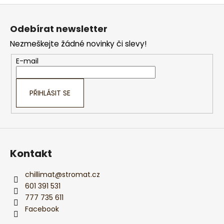
Z
á
Odebírat newsletter
p
Nezmeškejte žádné novinky či slevy!
a
t
E-mail
í
PŘIHLÁSIT SE
Kontakt
chillimat
@
stromat.cz
601 391 531
777 735 611
Facebook