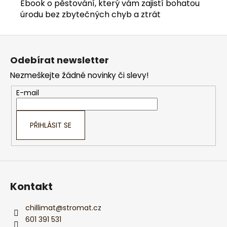
Ebook o pěstování, který vám zajistí bohatou
úrodu bez zbytečných chyb a ztrát
Z
á
Odebírat newsletter
p
Nezmeškejte žádné novinky či slevy!
a
t
E-mail
í
PŘIHLÁSIT SE
Kontakt
chillimat
@
stromat.cz
601 391 531