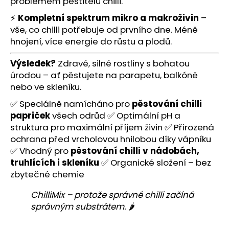
problémem pěstitelů chilli.
⚡
Kompletní spektrum mikro a makroživin
–
vše, co chilli potřebuje od prvního dne. Méně
hnojení, více energie do růstu a plodů.
Výsledek?
Zdravé, silné rostliny s bohatou
úrodou – ať pěstujete na parapetu, balkóně
nebo ve skleníku.
✅ Speciálně namícháno pro
pěstování chilli
papriček
všech odrůd ✅ Optimální pH a
struktura pro maximální příjem živin ✅ Přirozená
ochrana před vrcholovou hnilobou díky vápníku
✅ Vhodný pro
pěstování chilli v nádobách,
truhlících i skleníku
✅ Organické složení – bez
zbytečné chemie
ChilliMix – protože správné chilli začíná
správným substrátem.
🌶️