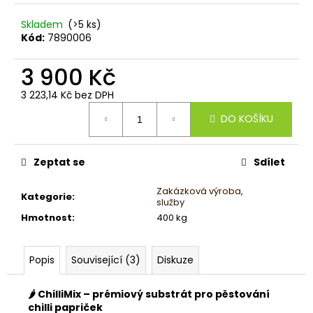
Skladem
(>5 ks)
Kód:
7890006
3 900 Kč
3 223,14 Kč bez DPH
Měrná
DO KOŠÍKU
cena:
Zeptat se
Sdílet
Zakázková výroba,
Kategorie
:
služby
Hmotnost
:
400 kg
Popis
Související (3)
Diskuze
🌶️ ChilliMix – prémiový substrát pro pěstování
chilli papriček