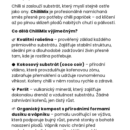
Chilli si zaslouží substrát, který myslí stejně ostře
jako ony.
ChilliMix
je profesionálně namíchaná
směs přesně pro potřeby chilli papriček – od klíčení
až po plnou sklizeň plodů nabitých chutí a pálivostí.
Co dělá ChilliMix výjimečným?
🌿
Kvalitní rašelina
– prověřený základ každého
prémiového substrátu. Zajišťuje stabilní strukturu,
ideální pH a dlouhodobé zadržování živin přesně
tam, kde je rostlina potřebuje.
🥥
Kokosový substrát (coco coir)
– přírodní
vlákno, které provzdušňuje kořenovou zónu,
zabraňuje přemokření a udržuje rovnoměrnou
vlhkost. Kořeny chilli v něm rostou rychle a zdravě.
💎
Perlit
– vulkanický minerál, který zajišťuje
dokonalou drenáž a vzdušnost substrátu. Žádné
zahnívání kořenů, jen čistý růst.
🌱
Organický kompost s přírodními formami
dusíku a vápníku
– pomalu uvolňující se výživa,
která podporuje bujný růst, pevné stonky a bohaté
nasazení plodů. Vápník navíc chrání před