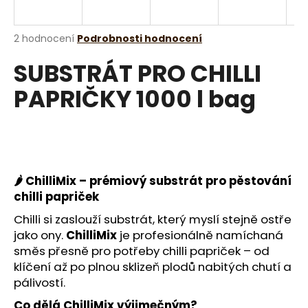
a
j
Průměrné
2 hodnocení
Podrobnosti hodnocení
í
hodnocení
SUBSTRÁT PRO CHILLI
produktu
t
je
?
PAPRIČKY 1000 l bag
5,0
z
5
hvězdiček.
HLEDAT
🌶️ ChilliMix – prémiový substrát pro pěstování
chilli papriček
D
Chilli si zaslouží substrát, který myslí stejně ostře
o
jako ony.
ChilliMix
je profesionálně namíchaná
p
směs přesně pro potřeby chilli papriček – od
o
klíčení až po plnou sklizeň plodů nabitých chutí a
r
pálivostí.
u
Co dělá ChilliMix výjimečným?