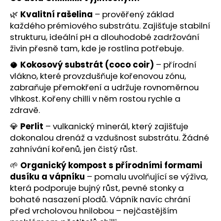
č
u
🌿
Kvalitní rašelina
– prověřený základ
j
každého prémiového substrátu. Zajišťuje stabilní
e
strukturu, ideální pH a dlouhodobé zadržování
m
živin přesně tam, kde je rostlina potřebuje.
e
🥥
Kokosový substrát (coco coir)
– přírodní
vlákno, které provzdušňuje kořenovou zónu,
zabraňuje přemokření a udržuje rovnoměrnou
vlhkost. Kořeny chilli v něm rostou rychle a
zdravě.
💎
Perlit
– vulkanický minerál, který zajišťuje
dokonalou drenáž a vzdušnost substrátu. Žádné
zahnívání kořenů, jen čistý růst.
🌱
Organický kompost s přírodními formami
dusíku a vápníku
– pomalu uvolňující se výživa,
která podporuje bujný růst, pevné stonky a
bohaté nasazení plodů. Vápník navíc chrání
před vrcholovou hnilobou – nejčastějším