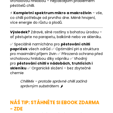
vrcholovou hnilobou – nejčastějším problémem
pěstitelů chilli.
⚡
Kompletní spektrum mikro a makroživin
– vše,
co chilli potřebuje od prvního dne. Méně hnojení,
více energie do růstu a plodů.
Výsledek?
Zdravé, silné rostliny s bohatou úrodou –
ať pěstujete na parapetu, balkóně nebo ve skleníku.
✅ Speciálně namícháno pro
pěstování chilli
papriček
všech odrůd ✅ Optimální pH a struktura
pro maximální příjem živin ✅ Přirozená ochrana před
vrcholovou hnilobou díky vápníku ✅ Vhodný
pro
pěstování chilli v nádobách, truhlících i
skleníku
✅ Organické složení – bez zbytečné
chemie
ChilliMix – protože správné chilli začíná
správným substrátem.
🌶️
NÁŠ TIP: STÁHNĚTE SI EBOOK ZDARMA
- ZDE