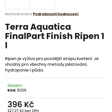
a
j
Průměrné
Neohodnoceno
Podrobnosti hodnocení
í
hodnocení
Terra Aquatica
produktu
t
je
?
FinalPart Finish Ripen 1
0,0
z
l
5
hvězdiček.
Ripen je výživa pro pozdější etapu kvetení. Je
HLEDAT
vhodný pro všechny metody pěstování,
hydroponie i půda.
D
o
Skladem
p
Kód:
15329
o
r
396 Kč
u
327,27 Kč bez DPH