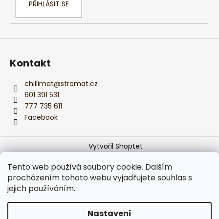
PŘIHLÁSIT SE
Kontakt
chillimat
@
stromat.cz
601 391 531
777 735 611
Facebook
Vytvořil Shoptet
Copyright 2026
Monika z CHILLIMATu
. Všechna práva
Tento web používá soubory cookie. Dalším
vyhrazena.
Upravit nastavení cookies
procházením tohoto webu vyjadřujete souhlas s
jejich používáním.
Používáme
ověření věku Adulto
Nastavení
Podle zákona o evidenci tržeb je prodávající povinen