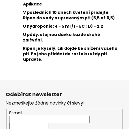
Aplikace
V posledních 10 dnech kvetení přidejte
Ripen do vody s upraveným pH (5,5 až 6,5).
U hydroponie: 4 - 5 ml / l - EC : 1,8 - 2,2
U půdy: stejnou dávku každé druhé
zalévání.
Ripen je kyselý, čili dojde ke snížení vašeho
pH. Po jeho přidání do roztoku vždy pH
upravte.
Z
á
Odebírat newsletter
p
Nezmeškejte žádné novinky či slevy!
a
t
E-mail
í