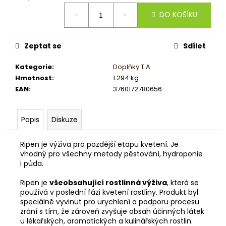
č
Měrná
u
DO KOŠÍKU
cena:
j
e
m
Zeptat se
Sdílet
e
Kategorie
:
Doplňky T.A.
Hmotnost
:
1.294 kg
EAN
:
3760172780656
Popis
Diskuze
Ripen je výživa pro pozdější etapu kvetení. Je
vhodný pro všechny metody pěstování, hydroponie
i půda.
Ripen je
všeobsahující rostlinná výživa
, která se
používá v poslední fázi kvetení rostliny. Produkt byl
speciálně vyvinut pro urychlení a podporu procesu
zrání s tím, že zároveň zvyšuje obsah účinných látek
u lékařských, aromatických a kulinářských rostlin.