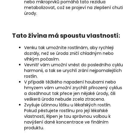
nebo mikroprvků pomáhá tato rezidua
metabolizovat, což se projeví na zlepšení chuti
úrody.
Tato živina má spoustu vlastností:
Venku tak umožníte rostlinám, aby rychleji
dozrály, než se úroda zničí chladným nebo
vlhkým počasím.
Vevnitř vám umožní vnést do posledního cyklu
harmonii, a tak se urychlí zrání nejpomalejších
rostlin.
V případě těžkého napadení houbami nebo
hmyzem vám umožní zrychlit přirozený cyklus
a dosáhnout tak přece jen nějaké úrody, čili
veškerá úroda nebude zcela ztracena.
Zvyšuje účinnou látku u lékařských rostlin.
Pokud pěstujete rostlinu pro její lékařské
vlastnosti, Ripen je tou správnou volbou k
navýšení dané koncentrace ve finálním
produktu.