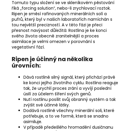
Tomuto typu složení se ve skleníkovém pěstování
říká „forcing solution“, nebo-li zrychlovací roztok.
Ripen je směsí rafinovaných minerálních solí a
pufrů, který byl v našich laboratořích namíchán s
tou největší precizností. A v této fázi je přeci
přesnost navýsost důležitá: Rostlina je ke konci
svého života obecně zranitelnější a proces
asimilace je velmi omezen v porovnání s
vegetativní fází.
Ripen je účinný na několika
úrovních:
Dává rostlině silný signál, který přichází právě
ke konci jejího životního cyklu. Rostlina reaguje
tak, že urychlí proces zrání a vyvíjí poslední
úsilí za účelem šíření svých genů.
Nutí rostlinu posílit svůj obranný systém a tak
zvýšit své účinné látky.
Dodává rostlině všechny minerální soli, které
potřebuje, a to ve formě, která se snadno
asimiluje.
V případě předešlého hromadění dusičnanu