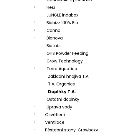
l
Hesi
JUNGLE indabox
Biobizz 100% Bio
Canna
Bionova
Biotabs
GHS Powder Feeding
Grow Technology
Terra Aquatica
Základní hnojiva T.A.
T.A. Organics
Doplňky T.A.
Ostatní doplňky
Úprava vody
Osvětlení
Ventilace
Pěstební stany, Growboxy