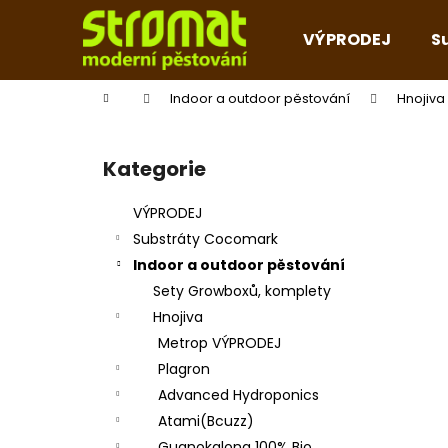
K
Přejít
na
o
VÝPRODEJ
S
obsah
Zpět
Zpět
š
do
do
í
Domů
Indoor a outdoor pěstování
Hnojiva
k
obchodu
obchodu
P
o
Kategorie
Přeskočit
s
kategorie
t
VÝPRODEJ
r
Substráty Cocomark
a
Indoor a outdoor pěstování
n
Sety Growboxů, komplety
n
Hnojiva
í
Metrop VÝPRODEJ
p
Plagron
a
Advanced Hydroponics
n
Atami(Bcuzz)
e
Guanokalong 100% Bio