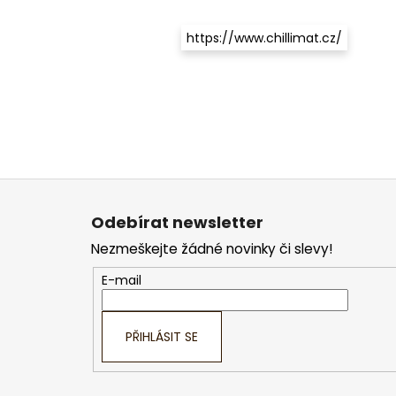
https://www.chillimat.cz/
Z
á
Odebírat newsletter
p
Nezmeškejte žádné novinky či slevy!
a
t
E-mail
í
PŘIHLÁSIT SE