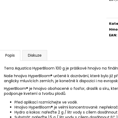
Měr
cena
Kate
Hmo
EAN
:
Popis
Diskuze
Terra Aquatica HyperBloom 100 g je práškové hnojivo na finální
Naše hnojivo HyperBloom® určené k dozrávání, které bylo již p
anglicky mluvících zemích, je konečně k dispozici i na evrops
HyperBloom® je hnojivo obohacené o fosfor, draslík a síru, kter
podporuje kvetení a tvorbu plodů.
Před aplikací rozmíchejte ve vodě.
Hnojivo HyperBloom® je velmi koncentrované: nepřekra
Hydro a kokos: nařeďte 2 g / litr vody s cílem dosáhnout
Substrát: nařeďte 1,5 g / litr vody s cílem dosáhnout EC 1