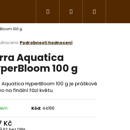
Hledat
Přihlášení
Nákupní
Květináče a závlaha
Nářadí a pomůcky
Bloom 100 g
košík
rné
odnoceno
Podrobnosti hodnocení
cení
rra Aquatica
ktu
perBloom 100 g
ček.
a Aquatica HyperBloom 100 g je práškové
vo na finální fázi květu.
adem
Kód:
44166
7 Kč
19 Kč bez DPH