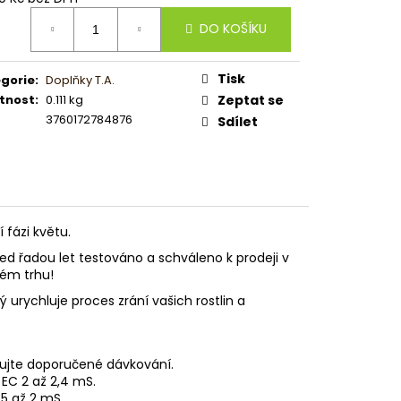
ná
DO KOŠÍKU
:
Tisk
gorie
:
Doplňky T.A.
tnost
:
0.111 kg
Zeptat se
3760172784876
Sdílet
 fázi květu.
řed řadou let testováno a schváleno k prodeji v
kém trhu!
ý urychluje proces zrání vašich rostlin a
čujte doporučené dávkování.
 EC 2 až 2,4 mS.
,5 až 2 mS.