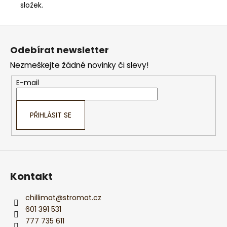
složek.
Z
á
Odebírat newsletter
p
Nezmeškejte žádné novinky či slevy!
a
t
E-mail
í
PŘIHLÁSIT SE
Kontakt
chillimat
@
stromat.cz
601 391 531
777 735 611