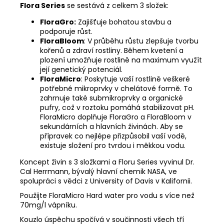
Flora Series
se sestává z celkem 3 složek:
FloraGro:
Zajišťuje bohatou stavbu a
podporuje růst.
FloraBloom
: V průběhu růstu zlepšuje tvorbu
kořenů a zdraví rostliny. Během kvetení a
plození umožňuje rostlině na maximum využít
její genetický potenciál.
FloraMicro
: Poskytuje vaší rostlině veškeré
potřebné mikroprvky v chelátové formě. To
zahrnuje také submikroprvky a organické
pufry, což v roztoku pomáhá stabilizovat pH.
FloraMicro doplňuje FloraGro a FloraBloom v
sekundárních a hlavních živinách. Aby se
přípravek co nejlépe přizpůsobil vaší vodě,
existuje složení pro tvrdou i měkkou vodu.
Koncept živin s 3 složkami a Floru Series vyvinul Dr.
Cal Herrmann, bývalý hlavní chemik NASA, ve
spolupráci s vědci z University of Davis v Kalifornii.
Použijte FloraMicro Hard water pro vodu s více než
70mg/l vápníku.
Kouzlo úspěchu spočívá v součinnosti všech tří