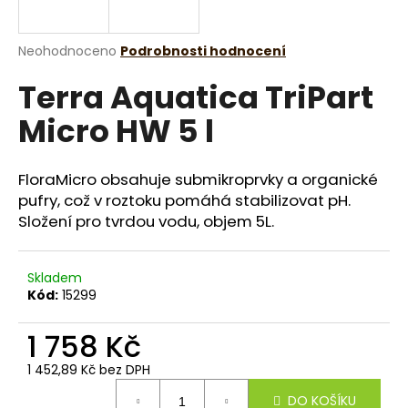
a
j
Průměrné
Neohodnoceno
Podrobnosti hodnocení
í
hodnocení
Terra Aquatica TriPart
produktu
t
je
?
Micro HW 5 l
0,0
z
5
hvězdiček.
FloraMicro obsahuje submikroprvky a organické
pufry, což v roztoku pomáhá stabilizovat pH.
HLEDAT
Složení pro tvrdou vodu, objem 5L.
Skladem
D
Kód:
15299
o
p
1 758 Kč
o
r
1 452,89 Kč bez DPH
Měrná
u
DO KOŠÍKU
cena: