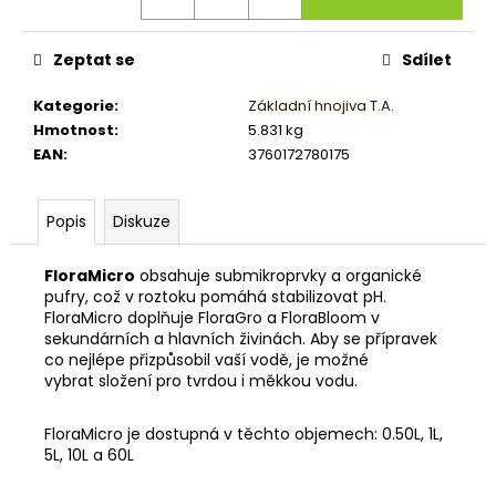
č
u
j
Zeptat se
Sdílet
e
m
Kategorie
:
Základní hnojiva T.A.
e
Hmotnost
:
5.831 kg
EAN
:
3760172780175
Popis
Diskuze
FloraMicro
obsahuje submikroprvky a organické
pufry, což v roztoku pomáhá stabilizovat pH.
FloraMicro doplňuje FloraGro a FloraBloom v
sekundárních a hlavních živinách. Aby se přípravek
co nejlépe přizpůsobil vaší vodě, je možné
vybrat složení pro tvrdou i měkkou vodu.
FloraMicro je dostupná v těchto objemech: 0.50L, 1L,
5L, 10L a 60L