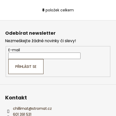
8
položek celkem
O
v
Z
l
á
á
Odebírat newsletter
d
p
a
Nezmeškejte žádné novinky či slevy!
a
c
t
E-mail
í
í
p
r
PŘIHLÁSIT SE
v
k
y
v
ý
Kontakt
p
i
s
chillimat
@
stromat.cz
u
601 391 531