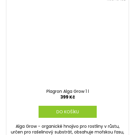
Plagron Alga Grow 1 l
399 Kč
DO KOŠÍKU
Alga Grow - organické hnojivo pro rostliny v růstu,
určen pro rašelinový substrát, obsahuje mořskou řasu,