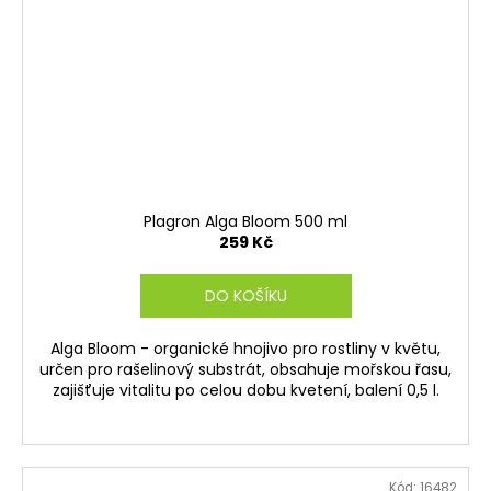
Plagron Alga Bloom 500 ml
259 Kč
DO KOŠÍKU
Alga Bloom - organické hnojivo pro rostliny v květu,
určen pro rašelinový substrát, obsahuje mořskou řasu,
zajišťuje vitalitu po celou dobu kvetení, balení 0,5 l.
Kód:
16482