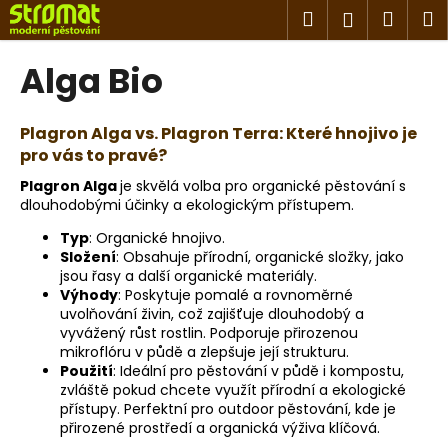
K
Přejít
Hledat
Náku
M
Přihlášen
na
o
obsah
Zpět
Zpět
košík
š
Alga Bio
í
C
k
o
Plagron Alga vs. Plagron Terra: Které hnojivo je
pro vás to pravé?
p
o
Plagron Alga
je skvělá volba pro organické pěstování s
dlouhodobými účinky a ekologickým přístupem.
t
ř
Typ
: Organické hnojivo.
Složení
: Obsahuje přírodní, organické složky, jako
e
jsou řasy a další organické materiály.
b
Výhody
: Poskytuje pomalé a rovnoměrné
u
uvolňování živin, což zajišťuje dlouhodobý a
vyvážený růst rostlin. Podporuje přirozenou
j
mikroflóru v půdě a zlepšuje její strukturu.
e
Použití
: Ideální pro pěstování v půdě i kompostu,
t
zvláště pokud chcete využít přírodní a ekologické
přístupy. Perfektní pro outdoor pěstování, kde je
e
přirozené prostředí a organická výživa klíčová.
n