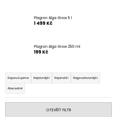
č
u
j
e
Plagron Alga Grow 5 l
m
1 499 Kč
e
Plagron Alga Grow 250 ml
199 Kč
Ř
a
Doporučujeme
Nejlevnější
Nejdražší
Nejprodávanější
z
Abecedně
e
n
í
OTEVŘÍT FILTR
p