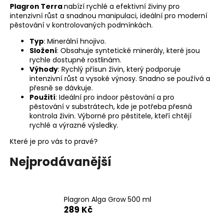
Plagron Terra
nabízí rychlé a efektivní živiny pro
a
intenzivní růst a snadnou manipulaci, ideální pro moderní
j
pěstování v kontrolovaných podmínkách.
í
Typ
: Minerální hnojivo.
t
Složení
: Obsahuje syntetické minerály, které jsou
rychle dostupné rostlinám.
?
Výhody
: Rychlý přísun živin, který podporuje
intenzivní růst a vysoké výnosy. Snadno se používá a
přesně se dávkuje.
Použití
: Ideální pro indoor pěstování a pro
pěstování v substrátech, kde je potřeba přesná
HLEDAT
kontrola živin. Výborné pro pěstitele, kteří chtějí
rychlé a výrazné výsledky.
Které je pro vás to pravé?
D
Nejprodávanější
o
p
o
r
Plagron Alga Grow 500 ml
u
289 Kč