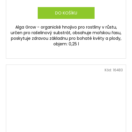
DO KOŠÍKU
Alga Grow - organické hnojivo pro rostliny v růstu,
určen pro rašelinový substrát, obsahuje mořskou řasu,
poskytuje zdravou základnu pro bohaté květy a plody,
objem: 0,25 l
Kód:
16483