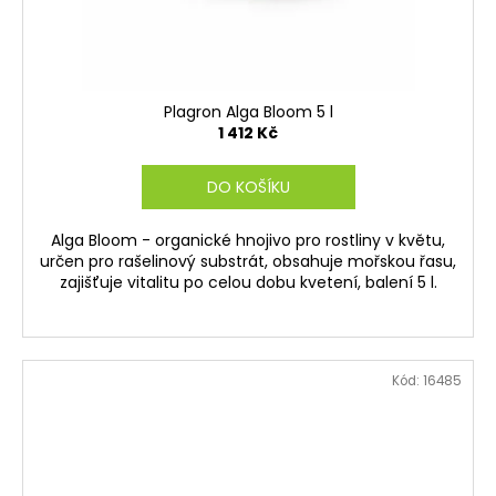
Plagron Alga Bloom 5 l
1 412 Kč
DO KOŠÍKU
Alga Bloom - organické hnojivo pro rostliny v květu,
určen pro rašelinový substrát, obsahuje mořskou řasu,
zajišťuje vitalitu po celou dobu kvetení, balení 5 l.
Kód:
16485