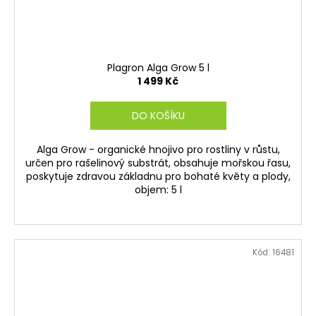
Plagron Alga Grow 5 l
1 499 Kč
DO KOŠÍKU
Alga Grow - organické hnojivo pro rostliny v růstu,
určen pro rašelinový substrát, obsahuje mořskou řasu,
poskytuje zdravou základnu pro bohaté květy a plody,
objem: 5 l
Kód:
16481