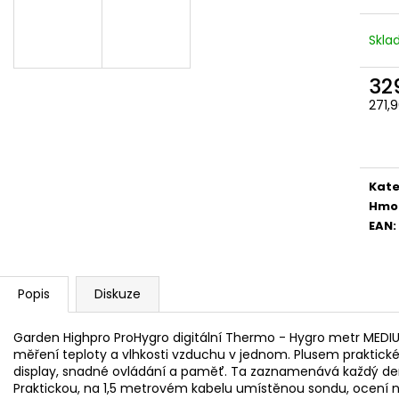
Skl
32
271,
Měr
cena
Kate
Hmo
EAN
:
Popis
Diskuze
Garden Highpro ProHygro digitální Thermo - Hygro metr MEDIUM
měření teploty a vlhkosti vzduchu v jednom. Plusem praktické
display, snadné ovládání a paměť. Ta zaznamenává každý den n
Praktickou, na 1,5 metrovém kabelu umístěnou sondu, ocení ne