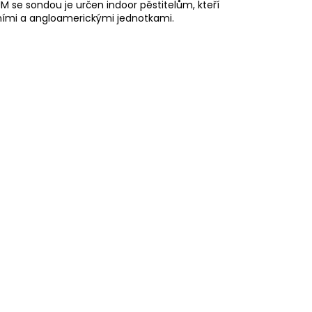
 se sondou je určen indoor pěstitelům, kteří
álními a angloamerickými jednotkami.