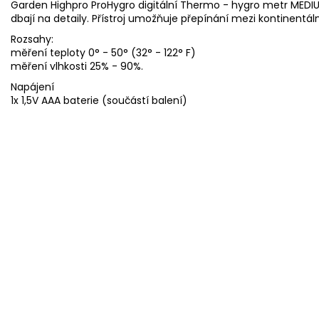
Garden Highpro ProHygro digitální Thermo - hygro metr MEDIUM
dbají na detaily. Přístroj umožňuje přepínání mezi kontinent
Rozsahy:
měření teploty 0° - 50° (32° - 122° F)
měření vlhkosti 25% - 90%.
Napájení
1x 1,5V AAA baterie (součástí balení)