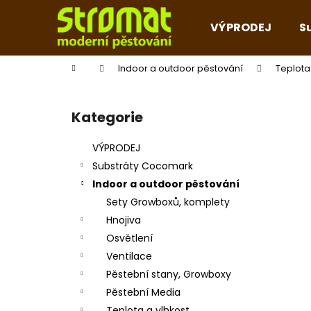
K
Přejít
na
o
VÝPRODEJ
S
obsah
Zpět
Zpět
š
do
do
í
Domů
Indoor a outdoor pěstování
Teplota
k
obchodu
obchodu
P
o
Kategorie
Přeskočit
s
kategorie
t
VÝPRODEJ
r
Substráty Cocomark
a
Indoor a outdoor pěstování
n
Sety Growboxů, komplety
n
Hnojiva
í
Osvětlení
p
Ventilace
a
Pěstební stany, Growboxy
n
Pěstební Media
e
Teplota a vlhkost