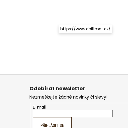
https://www.chillimat.cz/
Z
á
Odebírat newsletter
p
Nezmeškejte žádné novinky či slevy!
a
t
E-mail
í
PŘIHLÁSIT SE