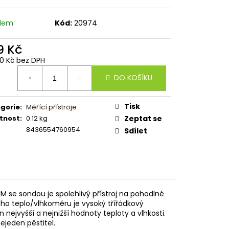
adem
Kód:
20974
9 Kč
90 Kč bez DPH
ná
DO KOŠÍKU
:
Tisk
gorie
:
Měřící přístroje
tnost
:
0.12 kg
Zeptat se
8436554760954
Sdílet
 se sondou je spolehlivý přístroj na pohodlné
ho teplo/vlhkoměru je vysoký třířádkový
ejvyšší a nejnižší hodnoty teploty a vlhkosti.
jeden pěstitel.