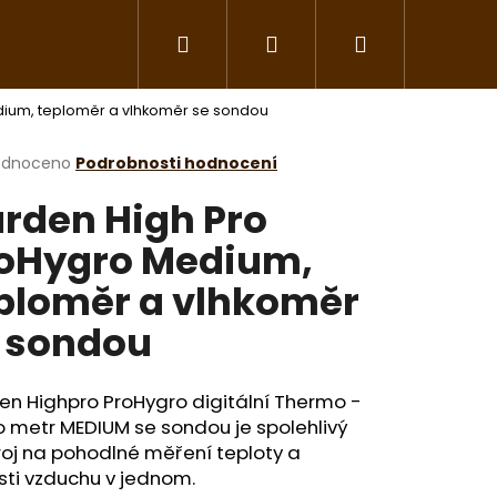
Hledat
Přihlášení
Nákupní
Květináče a závlaha
Nářadí a pomůcky
dium, teploměr a vlhkoměr se sondou
košík
rné
odnoceno
Podrobnosti hodnocení
cení
rden High Pro
ktu
oHygro Medium,
ploměr a vlhkoměr
ček.
 sondou
en Highpro ProHygro digitální Thermo -
 metr MEDIUM se sondou je spolehlivý
roj na pohodlné měření teploty a
sti vzduchu v jednom.