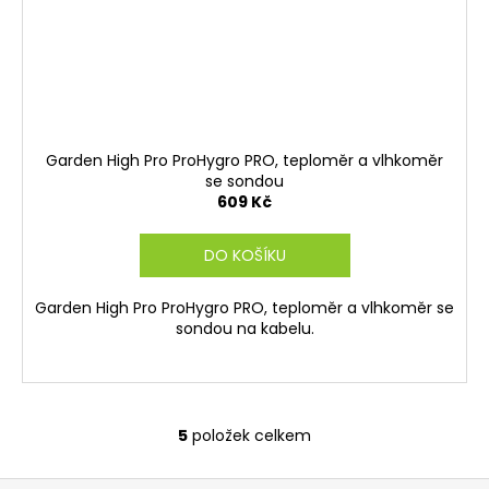
Garden High Pro ProHygro PRO, teploměr a vlhkoměr
se sondou
609 Kč
DO KOŠÍKU
Garden High Pro ProHygro PRO, teploměr a vlhkoměr se
sondou na kabelu.
5
položek celkem
O
v