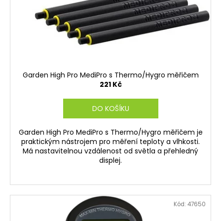
č
o
u
d
j
e
u
m
k
e
t
ů
Garden High Pro MediPro s Thermo/Hygro měřičem
221 Kč
DO KOŠÍKU
Garden High Pro MediPro s Thermo/Hygro měřičem je
praktickým nástrojem pro měření teploty a vlhkosti.
Má nastavitelnou vzdálenost od světla a přehledný
displej.
Kód:
47650