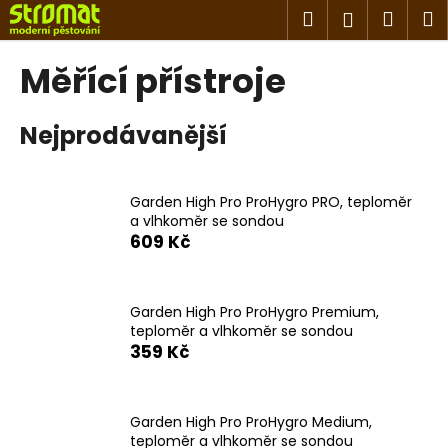
K
Přejít
Hledat
Náku
M
Přihlášen
na
o
obsah
Zpět
Zpět
košík
š
Měřící přístroje
í
C
k
Nejprodávanější
o
p
o
Garden High Pro ProHygro PRO, teploměr
t
a vlhkoměr se sondou
ř
609 Kč
e
b
u
Garden High Pro ProHygro Premium,
teploměr a vlhkoměr se sondou
j
359 Kč
e
t
e
Garden High Pro ProHygro Medium,
n
teploměr a vlhkoměr se sondou