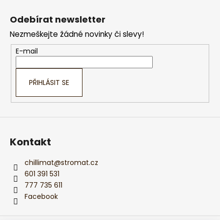
Z
l
á
á
Odebírat newsletter
d
p
a
Nezmeškejte žádné novinky či slevy!
a
c
t
E-mail
í
í
p
r
PŘIHLÁSIT SE
v
k
y
v
ý
Kontakt
p
i
s
chillimat
@
stromat.cz
u
601 391 531
777 735 611
Facebook