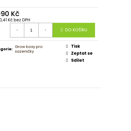
990 Kč
0,41 Kč bez DPH
ná
DO KOŠÍKU
:
Tisk
Grow boxy pro
gorie
:
sazeničky
Zeptat se
Sdílet