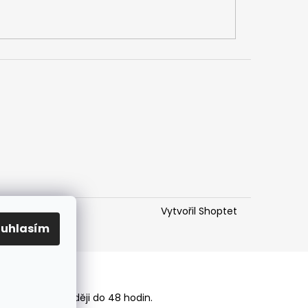
Vytvořil Shoptet
ouhlasím
 účtenku.
adku pak nejpozději do 48 hodin.