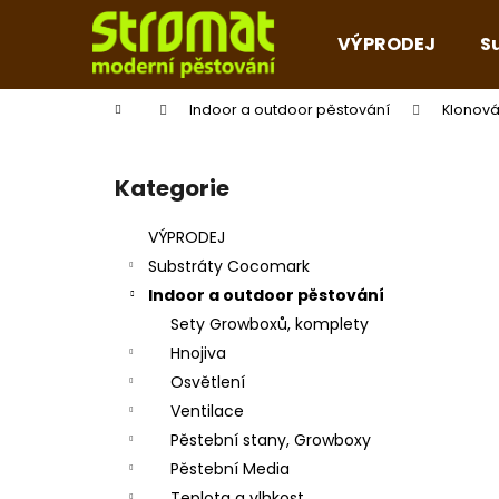
K
Přejít
na
o
VÝPRODEJ
S
obsah
Zpět
Zpět
š
do
do
í
Domů
Indoor a outdoor pěstování
Klonová
k
obchodu
obchodu
P
o
Kategorie
Přeskočit
s
kategorie
t
VÝPRODEJ
r
Substráty Cocomark
a
Indoor a outdoor pěstování
n
Sety Growboxů, komplety
n
Hnojiva
í
Osvětlení
p
Ventilace
a
Pěstební stany, Growboxy
n
Pěstební Media
e
Teplota a vlhkost