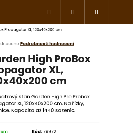
Hledat
Přihlášení
Nákupní
Květináče a závlaha
Nářadí a pomůcky
ox Propagator XL, 120x40x200 cm
košík
rné
odnoceno
Podrobnosti hodnocení
cení
rden High ProBox
ktu
opagator XL,
0x40x200 cm
ček.
patrový stan Garden High Pro Probox
gator XL, 120x40x200 cm. Na řízky,
ice. Kapacita až 1440 sazenic.
adem
Kód:
79972