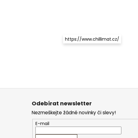
https://www.chillimat.cz/
Z
á
Odebírat newsletter
p
Nezmeškejte žádné novinky či slevy!
a
t
E-mail
í