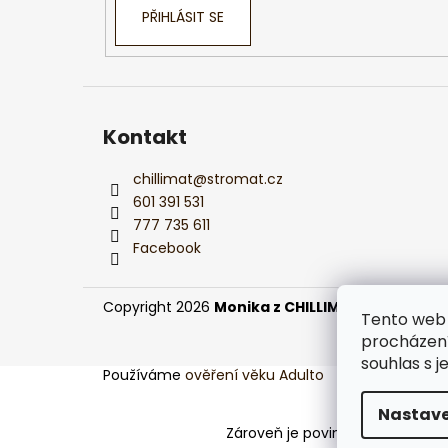
PŘIHLÁSIT SE
Kontakt
chillimat
@
stromat.cz
601 391 531
777 735 611
Facebook
Copyright 2026
Monika z CHILLIMATu
. Všechna 
Tento web 
procházení
souhlas s j
Používáme
ověření věku Adulto
Nastave
Podle zá
Zároveň je povinen zaevidovat p