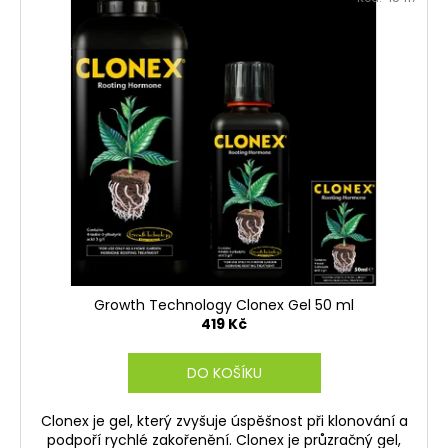
č
ý
d
u
p
u
j
i
e
k
m
s
t
e
p
ů
r
o
d
u
k
t
ů
Growth Technology Clonex Gel 50 ml
419 Kč
DO KOŠÍKU
Clonex je gel, který zvyšuje úspěšnost při klonování a
podpoří rychlé zakořenění. Clonex je průzračný gel,