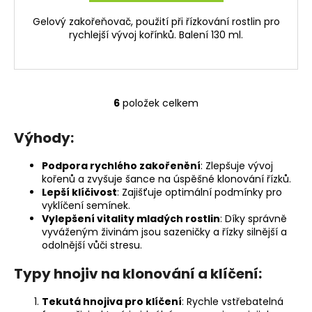
Gelový zakořeňovač, použití při řízkování rostlin pro
rychlejší vývoj kořínků. Balení 130 ml.
6
položek celkem
O
v
Výhody:
l
á
Podpora rychlého zakořenění
: Zlepšuje vývoj
d
kořenů a zvyšuje šance na úspěšné klonování řízků.
a
Lepší klíčivost
: Zajišťuje optimální podmínky pro
c
vyklíčení semínek.
í
Vylepšení vitality mladých rostlin
: Díky správně
p
vyváženým živinám jsou sazeničky a řízky silnější a
odolnější vůči stresu.
r
v
Typy hnojiv na klonování a klíčení:
k
y
Tekutá hnojiva pro klíčení
: Rychle vstřebatelná
v