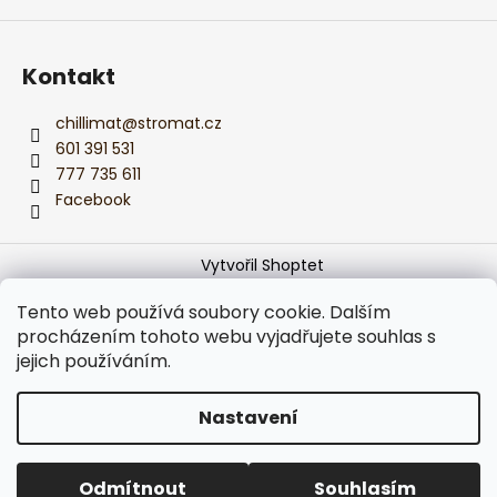
Kontakt
chillimat
@
stromat.cz
601 391 531
777 735 611
Facebook
Vytvořil Shoptet
Copyright 2026
Monika z CHILLIMATu
. Všechna práva
Tento web používá soubory cookie. Dalším
vyhrazena.
Upravit nastavení cookies
procházením tohoto webu vyjadřujete souhlas s
jejich používáním.
Používáme
ověření věku Adulto
Nastavení
Podle zákona o evidenci tržeb je prodávající povinen
vystavit kupujícímu účtenku.
Zároveň je povinen zaevidovat přijatou tržbu u správce
Odmítnout
Souhlasím
daně online; v případě technického výpadku pak