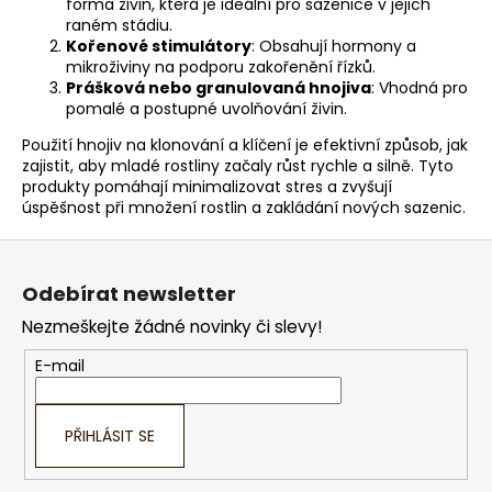
forma živin, která je ideální pro sazenice v jejich
ý
raném stádiu.
p
Kořenové stimulátory
: Obsahují hormony a
i
mikroživiny na podporu zakořenění řízků.
Prášková nebo granulovaná hnojiva
s
: Vhodná pro
pomalé a postupné uvolňování živin.
u
Použití hnojiv na klonování a klíčení je efektivní způsob, jak
zajistit, aby mladé rostliny začaly růst rychle a silně. Tyto
produkty pomáhají minimalizovat stres a zvyšují
úspěšnost při množení rostlin a zakládání nových sazenic.
Z
á
Odebírat newsletter
p
Nezmeškejte žádné novinky či slevy!
a
t
E-mail
í
PŘIHLÁSIT SE