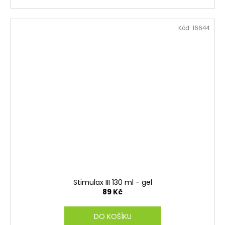
Kód:
16644
Stimulax III 130 ml - gel
89 Kč
DO KOŠÍKU