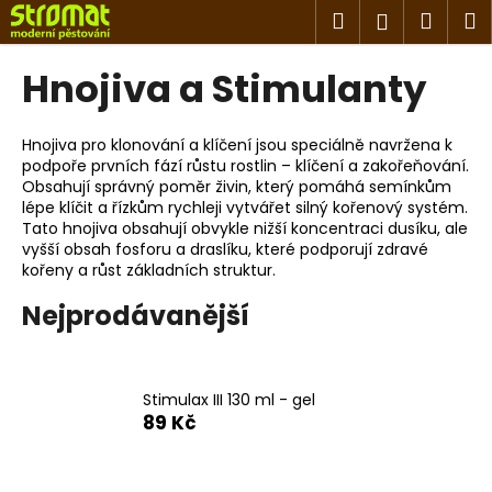
K
Přejít
Hledat
Náku
M
Přihlášen
na
o
obsah
Zpět
Zpět
košík
š
Hnojiva a Stimulanty
í
C
k
o
Hnojiva pro klonování a klíčení jsou speciálně navržena k
podpoře prvních fází růstu rostlin – klíčení a zakořeňování.
p
Obsahují správný poměr živin, který pomáhá semínkům
o
lépe klíčit a řízkům rychleji vytvářet silný kořenový systém.
t
Tato hnojiva obsahují obvykle nižší koncentraci dusíku, ale
vyšší obsah fosforu a draslíku, které podporují zdravé
ř
kořeny a růst základních struktur.
e
Nejprodávanější
b
u
j
e
Stimulax III 130 ml - gel
89 Kč
t
e
n