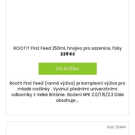
ROOT!T First Feed 250ml, hnojivo pro sazenice, řízky
229 Kč
DO KOŠÍKU
Root!t First Feed (ranná výživa) je komplexní výživa pro
mladé rostlinky . Vyvinut předními univerzitními
odborníky z Velké Británie. Složení NPK 2.0/1.15/2.3 Dále
obsahuje:...
Kód:
15444