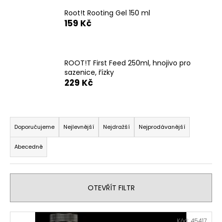
a
Root!t Rooting Gel 150 ml
j
159 Kč
í
t
?
ROOT!T First Feed 250ml, hnojivo pro
sazenice, řízky
229 Kč
Ř
HLEDAT
a
Doporučujeme
Nejlevnější
Nejdražší
Nejprodávanější
z
Abecedně
e
D
n
o
í
p
OTEVŘÍT FILTR
o
p
r
r
u
V
o
Kód:
45417