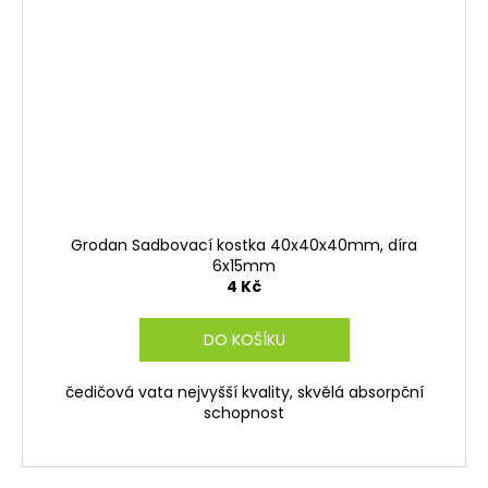
Grodan Sadbovací kostka 40x40x40mm, díra
6x15mm
4 Kč
DO KOŠÍKU
čedičová vata nejvyšší kvality, skvělá absorpční
schopnost