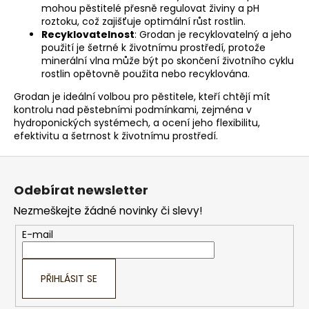
mohou pěstitelé přesně regulovat živiny a pH
roztoku, což zajišťuje optimální růst rostlin.
Recyklovatelnost
: Grodan je recyklovatelný a jeho
použití je šetrné k životnímu prostředí, protože
minerální vlna může být po skončení životního cyklu
rostlin opětovně použita nebo recyklována.
Grodan je ideální volbou pro pěstitele, kteří chtějí mít
kontrolu nad pěstebními podmínkami, zejména v
hydroponických systémech, a ocení jeho flexibilitu,
efektivitu a šetrnost k životnímu prostředí.
Z
á
Odebírat newsletter
p
Nezmeškejte žádné novinky či slevy!
a
t
E-mail
í
PŘIHLÁSIT SE