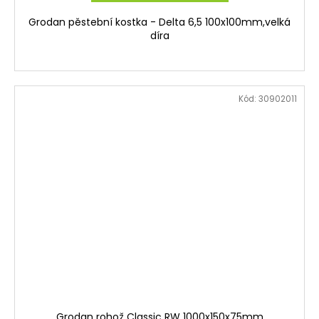
Grodan pěstební kostka - Delta 6,5 100x100mm,velká
díra
Kód:
30902011
Grodan rohož Classic RW 1000x150x75mm