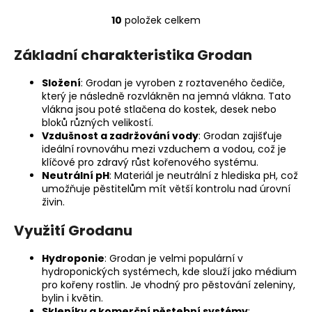
10
položek celkem
O
v
Základní charakteristika Grodan
l
á
Složení
: Grodan je vyroben z roztaveného čediče,
d
který je následně rozvlákněn na jemná vlákna. Tato
a
vlákna jsou poté stlačena do kostek, desek nebo
c
bloků různých velikostí.
í
Vzdušnost a zadržování vody
: Grodan zajišťuje
p
ideální rovnováhu mezi vzduchem a vodou, což je
klíčové pro zdravý růst kořenového systému.
r
Neutrální pH
: Materiál je neutrální z hlediska pH, což
v
umožňuje pěstitelům mít větší kontrolu nad úrovní
k
živin.
y
v
Využití Grodanu
ý
p
Hydroponie
: Grodan je velmi populární v
i
hydroponických systémech, kde slouží jako médium
pro kořeny rostlin. Je vhodný pro pěstování zeleniny,
s
bylin i květin.
u
Skleníky a komerční pěstební systémy
: