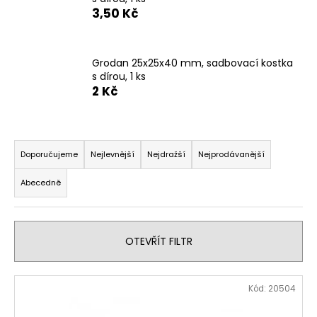
3,50 Kč
a
j
í
Grodan 25x25x40 mm, sadbovací kostka
t
s dírou, 1 ks
?
2 Kč
Ř
a
Doporučujeme
Nejlevnější
Nejdražší
Nejprodávanější
HLEDAT
z
Abecedně
e
n
D
í
o
OTEVŘÍT FILTR
p
p
r
o
V
o
r
Kód:
20504
ý
d
u