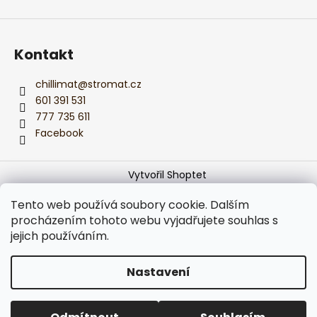
Kontakt
chillimat
@
stromat.cz
601 391 531
777 735 611
Facebook
Vytvořil Shoptet
Copyright 2026
Monika z CHILLIMATu
. Všechna práva
Tento web používá soubory cookie. Dalším
vyhrazena.
Upravit nastavení cookies
procházením tohoto webu vyjadřujete souhlas s
jejich používáním.
Používáme
ověření věku Adulto
Nastavení
Podle zákona o evidenci tržeb je prodávající povinen
vystavit kupujícímu účtenku.
Zároveň je povinen zaevidovat přijatou tržbu u správce