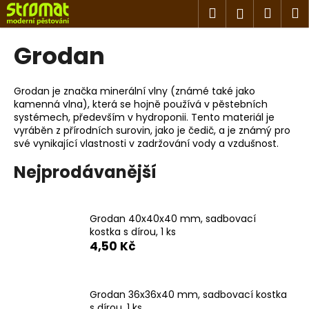
K
Přejít
Hledat
Náku
M
Přihlášen
na
o
obsah
Zpět
Zpět
košík
š
Grodan
í
C
k
o
Grodan je značka minerální vlny (známé také jako
kamenná vlna), která se hojně používá v pěstebních
p
systémech, především v hydroponii. Tento materiál je
o
vyráběn z přírodních surovin, jako je čedič, a je známý pro
t
své vynikající vlastnosti v zadržování vody a vzdušnost.
ř
Nejprodávanější
e
b
u
Grodan 40x40x40 mm, sadbovací
kostka s dírou, 1 ks
j
4,50 Kč
e
t
e
Grodan 36x36x40 mm, sadbovací kostka
n
s dírou, 1 ks