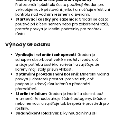
Profesionální pěstitelé často používají Grodan pro
velkoobjemové pěstování, jelikož umožňuje efektivní
kontrolu nad vodním režimem a živinami.
Startovací kostky pro sazenice
: Grodan se často
používá při klíčení semen nebo pro zakořenění řízků,
protože poskytuje ideální podmínky pro začátek
růstu.
Výhody Grodanu
Vynikající retenční schopnosti
: Grodan je
schopen absorbovat velké množství vody, což
snižuje potřebu častého zalévání a zajišťuje, že
kořeny mají stálý přísun vlhkosti.
Optimální provzdušnění kořenů
: Minerální vlákna
poskytují dostatek prostoru pro vzduch, což
podporuje zdravý růst kořenů a předchází
přemokření.
Sterilní médium
: Grodan je inertní a sterilní, což
znamená, že neobsahuje žádné patogeny, škůdce
nebo nemoci, a zajišťuje tak bezpečné prostředí pro
rostliny.
Snadná kontrola živin
: Díky neutrálnímu pH