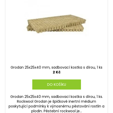
p
č
u
u
i
k
j
s
t
e
p
ů
m
r
e
o
d
u
k
t
ů
Grodan 25x25x40 mm, sadbovací kostka s dírou, 1 ks
2 Kč
DO KOŠÍKU
Grodan 25x25x40 mm, sadbovací kostka s dírou, 1 ks.
Rockwool Grodan je špičkové inertní médium
poskytující podmínky k výnosnému pěstování rostlin a
plodin. Pěstební rockwool je...