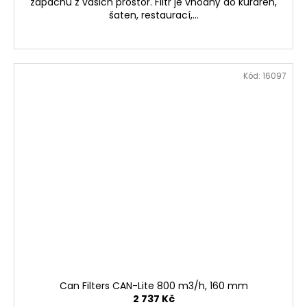
zápachů z vašich prostor. Filtr je vhodný do kuřáren,
šaten, restaurací,...
Kód:
16097
Can Filters CAN-Lite 800 m3/h, 160 mm
2 737 Kč