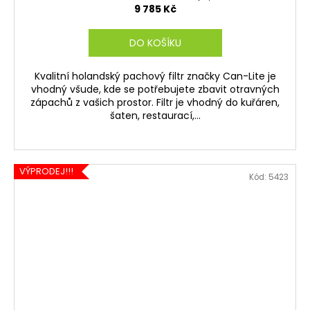
9 785 Kč
DO KOŠÍKU
Kvalitní holandský pachový filtr značky Can-Lite je
vhodný všude, kde se potřebujete zbavit otravných
zápachů z vašich prostor. Filtr je vhodný do kuřáren,
šaten, restaurací,...
VÝPRODEJ!!!
Kód:
5423