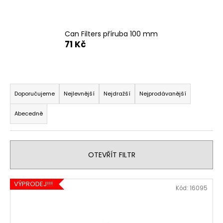
č
u
j
e
Can Filters příruba 100 mm
m
71 Kč
e
Ř
a
Doporučujeme
Nejlevnější
Nejdražší
Nejprodávanější
z
Abecedně
e
n
í
OTEVŘÍT FILTR
p
r
V
o
VÝPRODEJ!!!
Kód:
16095
ý
d
p
u