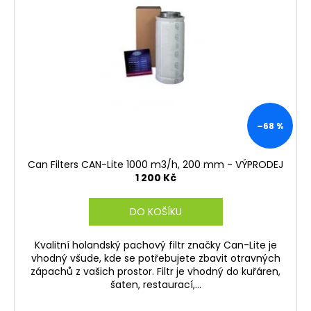
i
k
s
t
p
ů
r
o
d
u
k
–68 %
t
ů
Can Filters CAN-Lite 1000 m3/h, 200 mm - VÝPRODEJ
1 200 Kč
DO KOŠÍKU
Kvalitní holandský pachový filtr značky Can-Lite je
vhodný všude, kde se potřebujete zbavit otravných
zápachů z vašich prostor. Filtr je vhodný do kuřáren,
šaten, restaurací,...