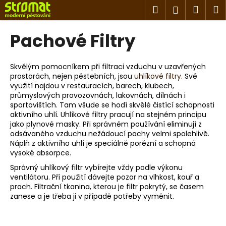
K
Přejít
Hledat
Náku
M
Přihlášen
na
o
obsah
Zpět
Zpět
košík
š
Pachové Filtry
í
C
k
o
Skvělým pomocníkem při filtraci vzduchu v uzavřených
prostorách, nejen pěstebních, jsou
uhlíkové filtry
. Své
p
využití najdou v restauracích, barech, klubech,
o
průmyslových provozovnách, lakovnách, dílnách i
t
sportovištích. Tam všude se hodí skvělé čistící schopnosti
aktivního uhlí. Uhlíkové filtry pracují na stejném principu
ř
jako plynové masky. Při správném používání eliminují z
e
odsávaného vzduchu nežádoucí pachy velmi spolehlivě.
Náplň z aktivního uhlí je speciálně porézní a schopná
b
vysoké absorpce.
u
Správný uhlíkový filtr vybírejte vždy podle výkonu
j
ventilátoru. Při použití dávejte pozor na vlhkost, kouř a
e
prach. Filtrační tkanina, kterou je filtr pokrytý, se časem
zanese a je třeba ji v případě potřeby vyměnit.
t
e
n