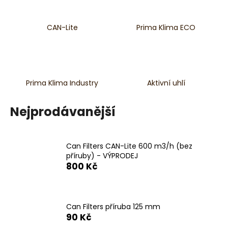
a
j
CAN-Lite
Prima Klima ECO
í
t
?
Prima Klima Industry
Aktivní uhlí
Nejprodávanější
HLEDAT
Can Filters CAN-Lite 600 m3/h (bez
příruby) - VÝPRODEJ
D
800 Kč
o
p
o
r
Can Filters příruba 125 mm
u
90 Kč