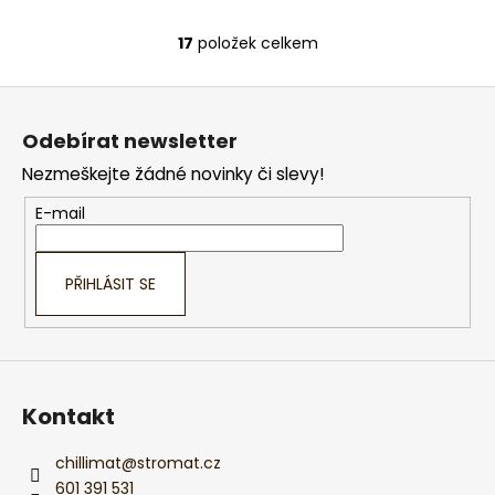
17
položek celkem
O
v
Z
l
á
á
Odebírat newsletter
d
p
a
Nezmeškejte žádné novinky či slevy!
a
c
t
E-mail
í
í
p
r
PŘIHLÁSIT SE
v
k
y
v
ý
Kontakt
p
i
s
chillimat
@
stromat.cz
u
601 391 531