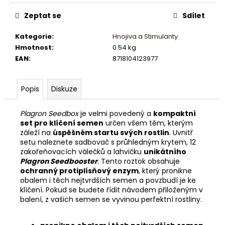
č
u
Zeptat se
Sdílet
j
e
Kategorie
:
Hnojiva a Stimulanty
m
Hmotnost
:
0.54 kg
e
EAN
:
8718104123977
Popis
Diskuze
Plagron Seedbox
je velmi povedený a
kompaktní
set pro klíčení semen
určen všem těm, kterým
záleží na
úspěšném startu svých rostlin
. Uvnitř
setu naleznete sadbovač s průhledným krytem, 12
zakořeňovacích válečků a lahvičku
unikátního
Plagron Seedbooster
. Tento roztok obsahuje
ochranný protiplísňový enzym
, který pronikne
obalem i těch nejtvrdších semen a povzbudí je ke
klíčení. Pokud se budete řídit návodem přiloženým v
balení, z vašich semen se vyvinou perfektní rostliny.