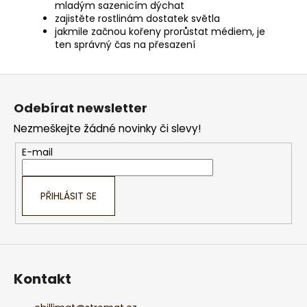
mladým sazenicím dýchat
zajistěte rostlinám dostatek světla
jakmile začnou kořeny prorůstat médiem, je
ten správný čas na přesazení
Z
á
Odebírat newsletter
p
Nezmeškejte žádné novinky či slevy!
a
t
E-mail
í
PŘIHLÁSIT SE
Kontakt