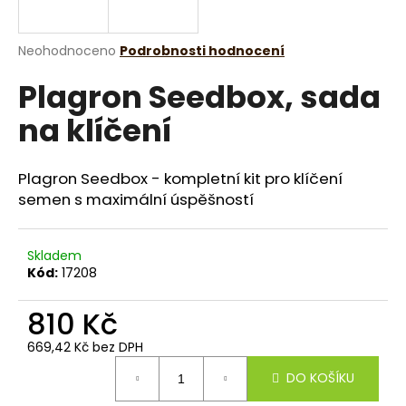
a
j
Průměrné
Neohodnoceno
Podrobnosti hodnocení
í
hodnocení
Plagron Seedbox, sada
produktu
t
je
?
na klíčení
0,0
z
5
hvězdiček.
Plagron Seedbox - kompletní kit pro klíčení
semen s maximální úspěšností
HLEDAT
Skladem
Kód:
17208
D
o
810 Kč
p
o
669,42 Kč bez DPH
Měrná
r
DO KOŠÍKU
cena:
u