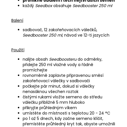
pronikne obalem i těch nejtvrdších semen
každý
Seedbox
obsahuje
Seedbooster 250 ml
Balení
sadbovač, 12 zakořeňovacích válečků,
Seedbooster 250 ml
, návod ve 12-ti jazycích
Použití
nalijte obsah
Seedboosteru
do odměrky,
přidejte 250 ml vlažné vody a řádně
promíchejte
rovnoměrně zaplavte připravenou směsí
zakořeňovací válečky v sadbovači
počkejte pár minut, dokud si válečky
nenasáknou všechen roztok
čistými rukami vložte semeno do středu
válečku přibližně 5 mm hluboko
přikryjte průhledným víkem
umístěte do místnosti s teplotou 20 - 24 °C
po 1 až 5 dnech, kdy začne semeno klíčit,
přemístěte průhledný kryt tak, abyste umožnili