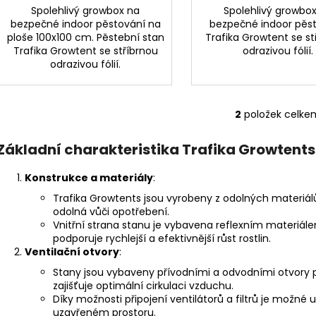
Spolehlivý growbox na
Spolehlivý growbo
bezpečné indoor pěstování na
bezpečné indoor pěst
ploše 100x100 cm. Pěstební stan
Trafika Growtent se st
Trafika Growtent se stříbrnou
odrazivou fólií.
odrazivou fólií.
2
položek celke
O
v
Základní charakteristika Trafika Growtents
l
á
Konstrukce a materiály
:
d
a
Trafika Growtents jsou vyrobeny z odolných materiálů, o
odolná vůči opotřebení.
c
Vnitřní strana stanu je vybavena reflexním materiálem
í
podporuje rychlejší a efektivnější růst rostlin.
p
Ventilační otvory
:
r
Stany jsou vybaveny přívodními a odvodními otvory pro
v
zajišťuje optimální cirkulaci vzduchu.
k
Díky možnosti připojení ventilátorů a filtrů je možné 
y
uzavřeném prostoru.