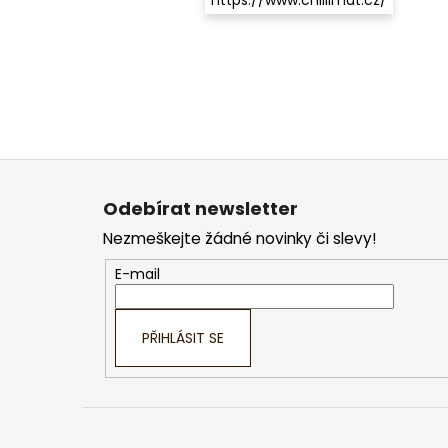
Z
á
Odebírat newsletter
p
Nezmeškejte žádné novinky či slevy!
a
t
E-mail
í
PŘIHLÁSIT SE