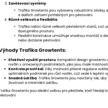
v
Zavěšovací systémy
:
ý
Trafika Growtents jsou vybaveny robustními závěsy a 
p
a dalších zařízení potřebných pro pěstování.
i
Různé velikosti a flexibilita
:
s
Trafika nabízí různé velikosti pěstebních stanů, což
u
dostupného prostoru.
Flexibilní konstrukce umožňuje snadnou montáž a d
nebo dočasné pěstování.
Výhody Trafika Growtents:
Efektivní využití prostoru
: Kompaktní design growtents 
rostlin v omezených podmínkách, jako jsou malé místnosti 
Kontrola prostředí
: Díky možnosti přesné regulace světl
optimálních podmínek pro růst rostlin, což vede k lepším 
Snadná údržba
: Trafika Growtents jsou navrženy tak, aby
životnost a minimální údržbu.
Trafika Growtents jsou ideální volbou pro pěstitele, kteří hledají
pěstování.