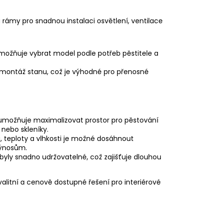
rámy pro snadnou instalaci osvětlení, ventilace
 umožňuje vybrat model podle potřeb pěstitele a
emontáž stanu, což je výhodné pro přenosné
umožňuje maximalizovat prostor pro pěstování
nebo skleníky.
a, teploty a vlhkosti je možné dosáhnout
výnosům.
 byly snadno udržovatelné, což zajišťuje dlouhou
 kvalitní a cenově dostupné řešení pro interiérové