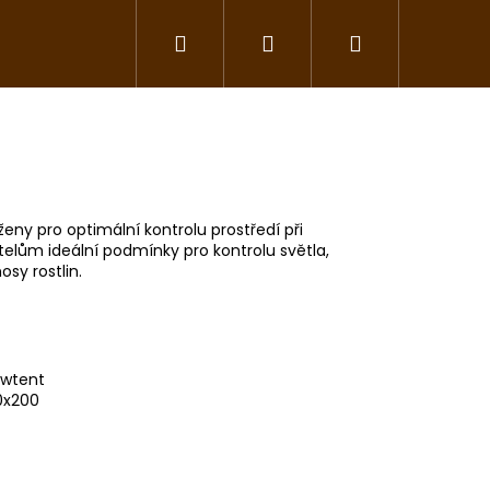
Hledat
Přihlášení
Nákupní
Květináče a závlaha
Nářadí a pomůcky
košík
eny pro optimální kontrolu prostředí při
itelům ideální podmínky pro kontrolu světla,
osy rostlin.
owtent
00x200