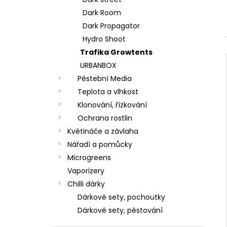
l
Dark Room
Dark Propagator
Hydro Shoot
Trafika Growtents
URBANBOX
Pěstební Media
Teplota a vlhkost
Klonování, řízkování
Ochrana rostlin
Květináče a závlaha
Nářadí a pomůcky
Microgreens
Vaporizery
Chilli dárky
Dárkové sety, pochoutky
Dárkové sety, pěstování