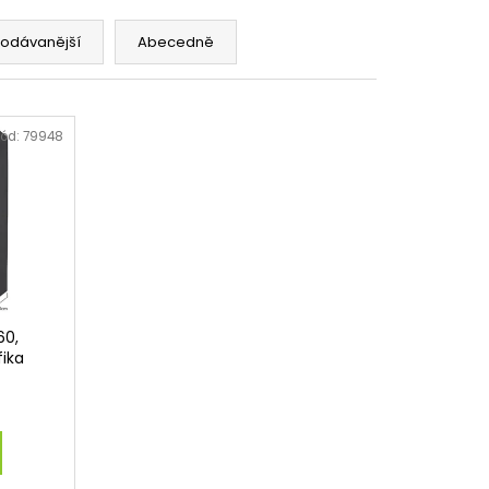
rodávanější
Abecedně
ód:
79948
60,
ika