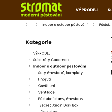
K
Přejít
na
o
VÝPRODEJ
S
obsah
Zpět
Zpět
š
do
do
í
Domů
Indoor a outdoor pěstování
Pěstebn
k
obchodu
obchodu
P
o
Kategorie
Přeskočit
s
kategorie
t
VÝPRODEJ
r
Substráty Cocomark
a
Indoor a outdoor pěstování
n
Sety Growboxů, komplety
n
Hnojiva
í
Osvětlení
p
Ventilace
a
Pěstební stany, Growboxy
n
Secret Jardin Dark Box
e
Dark street