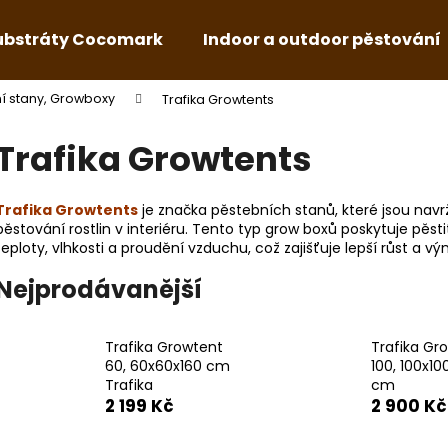
ubstráty Cocomark
Indoor a outdoor pěstování
í stany, Growboxy
Trafika Growtents
Co potřebujete najít?
Trafika Growtents
HLEDAT
Trafika Growtents
je značka pěstebních stanů, které jsou navrž
pěstování rostlin v interiéru. Tento typ grow boxů poskytuje pěst
teploty, vlhkosti a proudění vzduchu, což zajišťuje lepší růst a výn
Doporučujeme
Nejprodávanější
Trafika Growtent
Trafika Gr
60, 60x60x160 cm
100, 100x1
Trafika
cm
2 199 Kč
2 900 Kč