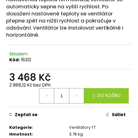
č
automaticky sepne na vyšší rychlost. Po
u
dosažení nastavené teploty se ventilátor
j
přepne zpět na nižší rychlost a pokračuje v
e
m
odsávání. Ventilátor lze instalovat vertikálně i
e
horizontálně.
Skladem
Kód:
16212
3 468 Kč
2 866,12 Kč bez DPH
Měrná
DO KOŠÍKU
cena:
Zeptat se
Sdílet
Kategorie
:
Ventilátory TT
Hmotnost
:
3.76 kg