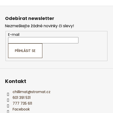
Z
á
Odebírat newsletter
p
Nezmeškejte žádné novinky či slevy!
a
t
E-mail
í
PŘIHLÁSIT SE
Kontakt
chillimat
@
stromat.cz
601 391 531
777 735 611
Facebook