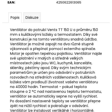
EAN
:
4250622613065
Popis
Diskuze
Ventilátor do potrubí Vents TT 150 U o průměru 150
mm s kuličkovými ložisky a termostatem. Díky své
konstrukci je na tomto ventilátoru snadná údržba.
Ventilátor je možné zapojit na dva různé stupně
výkonnosti a přepínat pomocí externího spínače.
Motor je opatřen tepelnou pojistkou. Ventilátor najde
své uplatnění v malých a středně velkých
místnostech jako jsou WC, kuchyně, kanceláře,
skleníky, pěstírny apod. Díky svým technickým
parametrům je určen pro odsávání v potrubních
rozvodech na středních vzdálenostech. Kuličková
ložiska vám prodlouží životnost vašeho ventilátoru
na 40000 hodin. Termostat - pokud teplota
stoupne o 2 °C nad nastavenou teplotu termostatu,
ventilátor se automaticky sepne na vyšší rychlost.
Po dosažení nastavené teploty se ventilátor přepne
zpět na nižší rychlost a pokračuje v odsávání.
Ventilátor lze instalovat vertikálně i horizontálně.