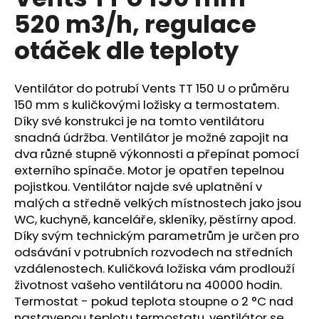
je
a
520 m3/h, regulace
0,0
z
j
otáček dle teploty
5
í
hvězdiček.
t
Ventilátor do potrubí Vents TT 150 U o průměru
?
150 mm s kuličkovými ložisky a termostatem.
Díky své konstrukci je na tomto ventilátoru
snadná údržba. Ventilátor je možné zapojit na
dva různé stupně výkonnosti a přepínat pomocí
HLEDAT
externího spínače. Motor je opatřen tepelnou
pojistkou. Ventilátor najde své uplatnění v
malých a středně velkých místnostech jako jsou
WC, kuchyně, kanceláře, skleníky, pěstírny apod.
D
Díky svým technickým parametrům je určen pro
o
odsávání v potrubních rozvodech na středních
p
vzdálenostech. Kuličková ložiska vám prodlouží
o
životnost vašeho ventilátoru na 40000 hodin.
r
Termostat - pokud teplota stoupne o 2 °C nad
u
nastavenou teplotu termostatu, ventilátor se